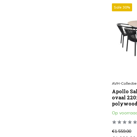
Sale 30%
4
(91)
5
(21)
6
(168)
7
(3)
8
(19)
10
(1)
AVH-Collectie
Apollo Sa
ovaal 220
polywood
Op voorraa
€1.559,00