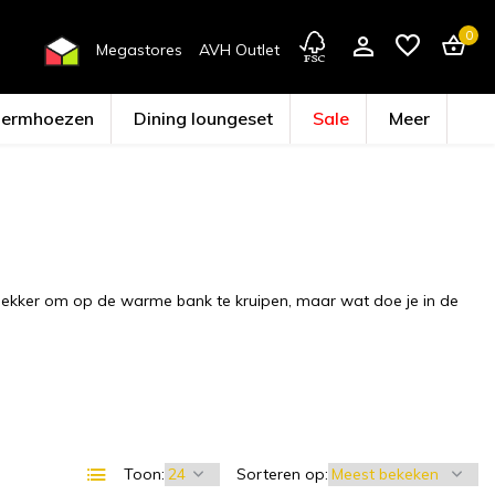
0
Megastores
AVH Outlet
hermhoezen
Dining loungeset
Sale
Meer
Account aanmaken
ht lekker om op de warme bank te kruipen, maar wat doe je in de
Toon:
Sorteren op: