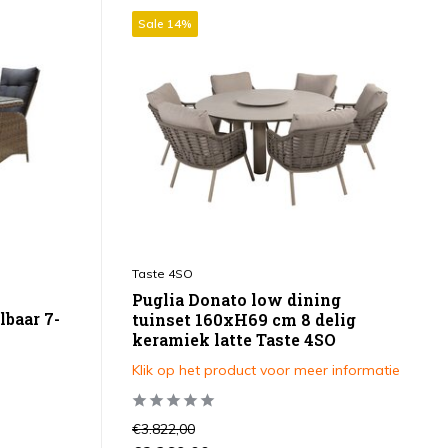
Sale 14%
Taste 4SO
Puglia Donato low dining
baar 7-
tuinset 160xH69 cm 8 delig
keramiek latte Taste 4SO
Klik op het product voor meer informatie
€3.822,00