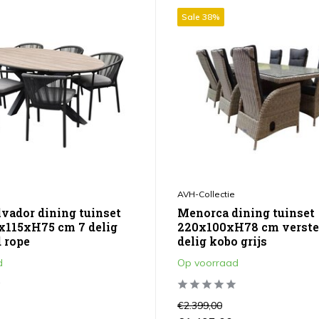
Sale 38%
AVH-Collectie
lvador dining tuinset
Menorca dining tuinset
x115xH75 cm 7 delig
220x100xH78 cm verstel
 rope
delig kobo grijs
d
Op voorraad
€2.399,00