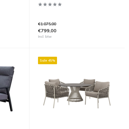
€1.075,00
€799,00
Incl. btw
Sale 45%