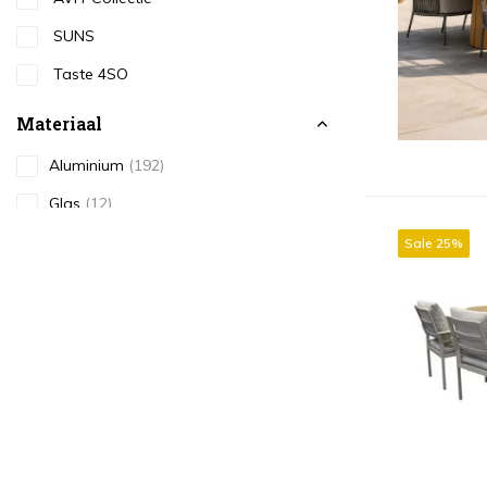
SUNS
Taste 4SO
Materiaal
Aluminium
(192)
Glas
(12)
Hardhout
(8)
Sale 25%
Kunststof
(3)
Natural Rotan
(9)
Rope
(154)
RVS
(38)
Teakhout
(65)
Toon meer