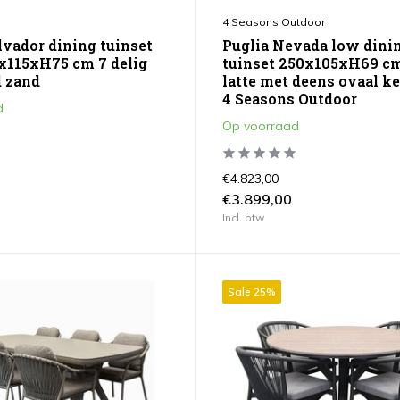
4 Seasons Outdoor
lvador dining tuinset
Puglia Nevada low dini
x115xH75 cm 7 delig
tuinset 250x105xH69 cm
 zand
latte met deens ovaal k
4 Seasons Outdoor
d
Op voorraad
€4.823,00
€3.899,00
Incl. btw
Sale 25%