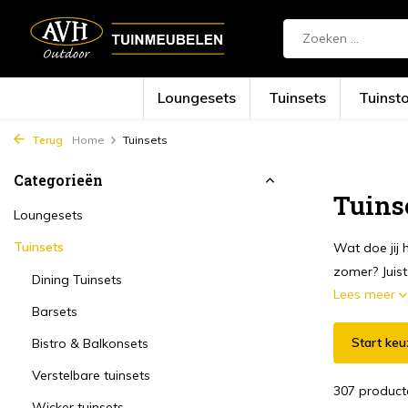
Loungesets
Tuinsets
Tuinst
Terug
Home
Tuinsets
Categorieën
Tuins
Loungesets
Tuinsets
Wat doe jij 
zomer? Juist;
Dining Tuinsets
Lees meer
Barsets
Start keu
Bistro & Balkonsets
Verstelbare tuinsets
307 product
Wicker tuinsets