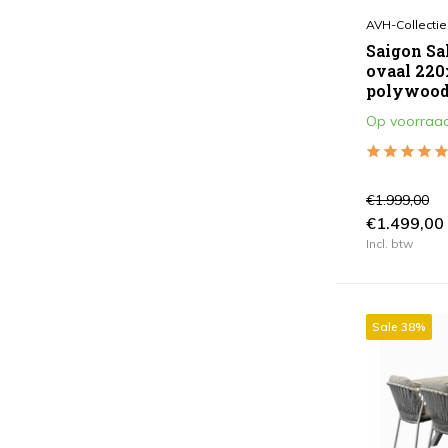
AVH-Collectie
Kleur
Saigon Sa
Antraciet
(90)
ovaal 220
polywood
Bruin / Terre
(104)
Op voorraa
Grijs
(68)
Taupe
(40)
€1.999,00
Wit
(8)
€1.499,00
Wit Grijs
(4)
Incl. btw
Zwart
(7)
Zand / Latte
(102)
Sale 38%
Toon meer
Vorm
Ovaal
(80)