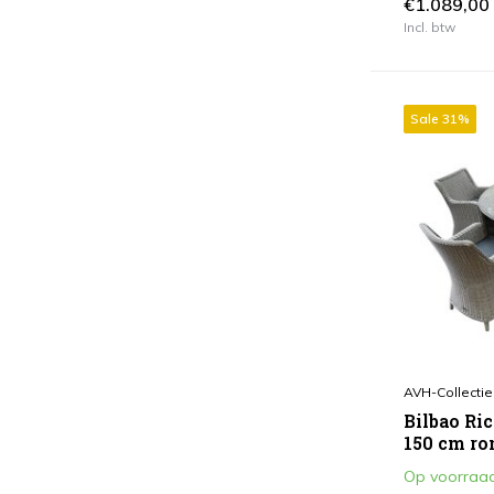
€1.089,00
Incl. btw
Sale 31%
AVH-Collectie
Bilbao Ri
150 cm ron
Op voorraa