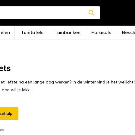
oelen
Tuintafels
Tuinbanken
Parasols
Besc
ets
het liefste na een lange dag werken? In de winter vind je het wellic
 dan wil je lekk...
zehulp
en