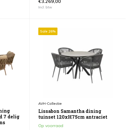
€3.269,00
Incl. btw
Sale 26%
AVH-Collectie
ining
Lissabon Samantha dining
 7 delig
tuinset 120xH75cm antraciet
ns
Op voorraad