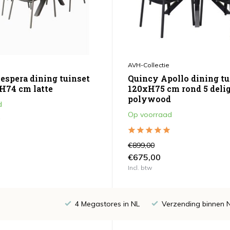
AVH-Collectie
espera dining tuinset
Quincy Apollo dining tu
H74 cm latte
120xH75 cm rond 5 deli
polywood
d
Op voorraad
€899,00
€675,00
Incl. btw
4 Megastores in NL
Verzending binnen 