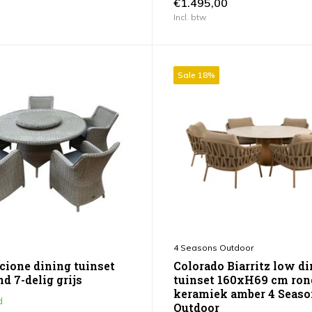
€1.495,00
Incl. btw
Sale 18%
4 Seasons Outdoor
ccione dining tuinset
Colorado Biarritz low d
d 7-delig grijs
tuinset 160xH69 cm rond
keramiek amber 4 Seaso
d
Outdoor