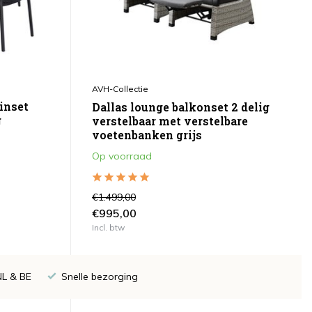
AVH-Collectie
inset
Dallas lounge balkonset 2 delig
g
verstelbaar met verstelbare
voetenbanken grijs
Op voorraad
€1.499,00
€995,00
Incl. btw
NL & BE
Snelle bezorging