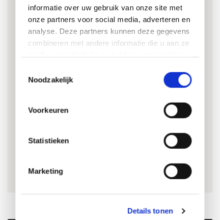
informatie over uw gebruik van onze site met
onze partners voor social media, adverteren en
Vermijd
analyse. Deze partners kunnen deze gegevens
×
combineren met andere informatie die u aan ze
heeft verstrekt of die ze hebben verzameld op
Foto's met rommel op de achtergrond.
basis van uw gebruik van hun services.
Toestemmingsselectie
Wazige, donkere of overbelichte foto's.
Noodzakelijk
Scheve foto's.
Voorkeuren
Foto's met filters, tekst of stickers.
Lage resolutie of ingezoomde
Statistieken
screenshots.
Marketing
Details tonen