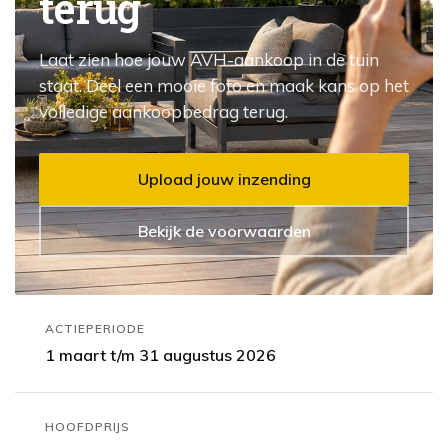
terug
Laat zien hoe jouw AVH-aankoop in de tuin
staat. Deel een mooie foto en maak kans op het
volledige aankoopbedrag terug.
Upload jouw inzending
Bekijk de voorwaarden
ACTIEPERIODE
1 maart t/m 31 augustus 2026
HOOFDPRIJS