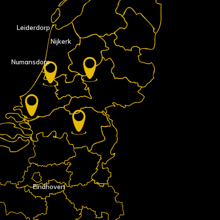
Leiderdorp
Nijkerk
Numansdorp
Eindhoven