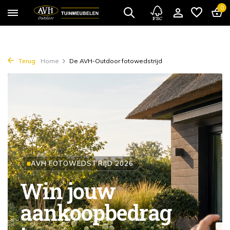
0
Terug
Home
De AVH-Outdoor fotowedstrijd
AVH FOTOWEDSTRIJD 2026
Win jouw
aankoopbedrag