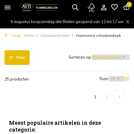
0
9 augustus koopzondag alle filialen geopend van 12 tot 17 uur
Terug
Home
Schaduwdoeken
Harmonica schaduwdoek
Sorteren op:
Filter
Toon:
25 producten
1
2
Meest populaire artikelen in deze
categorie: