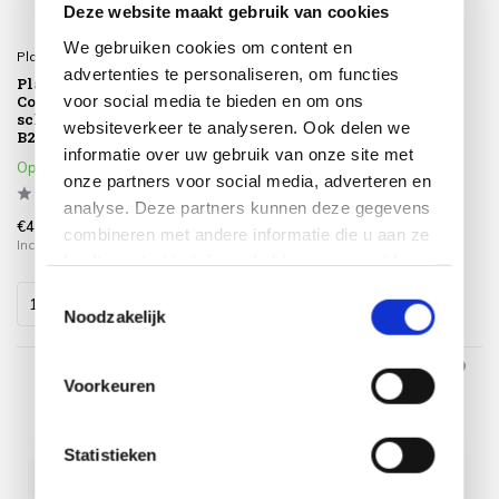
Deze website maakt gebruik van cookies
We gebruiken cookies om content en
Platinum
Platinum
advertenties te personaliseren, om functies
Platinum Sun & Shade
Platinum Sun & Shade
voor social media te bieden en om ons
Coolfit harmonica
Coolfit harmonica
schaduwdoek
schaduwdoek
websiteverkeer te analyseren. Ook delen we
B200xL400cm Ecru wit
B200xL400cm Zand
informatie over uw gebruik van onze site met
Op voorraad
Op voorraad
onze partners voor social media, adverteren en
analyse. Deze partners kunnen deze gegevens
€419,00
€419,00
combineren met andere informatie die u aan ze
Incl. btw
Incl. btw
heeft verstrekt of die ze hebben verzameld op
basis van uw gebruik van hun services.
Toestemmingsselectie
Noodzakelijk
Voorkeuren
Statistieken