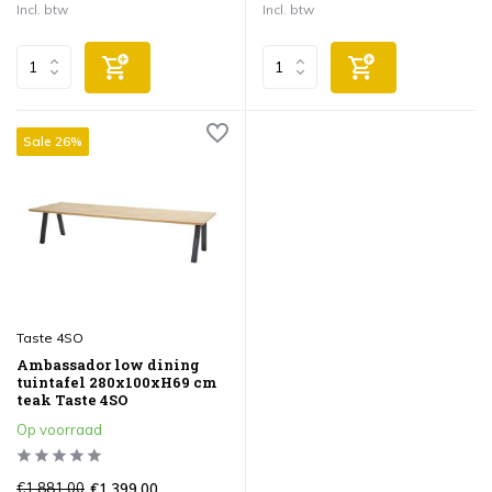
Incl. btw
Incl. btw
Sale 26%
Taste 4SO
Ambassador low dining
tuintafel 280x100xH69 cm
teak Taste 4SO
Op voorraad
€1.881,00
€1.399,00