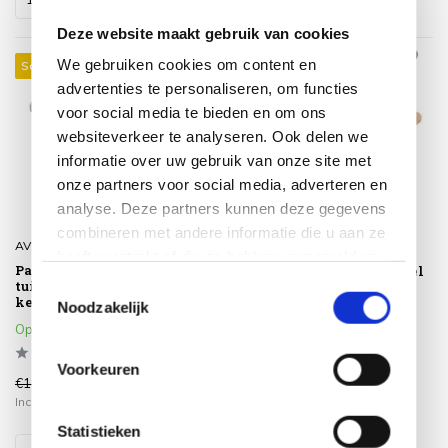
Deze website maakt gebruik van cookies
We gebruiken cookies om content en
Sale 29%
Sale 15%
advertenties te personaliseren, om functies
voor social media te bieden en om ons
websiteverkeer te analyseren. Ook delen we
informatie over uw gebruik van onze site met
onze partners voor social media, adverteren en
analyse. Deze partners kunnen deze gegevens
combineren met andere informatie die u aan ze
AVH-Collectie
Taste 4SO
heeft verstrekt of die ze hebben verzameld op
Pasadena low dining
Saba low dining teak tafel
basis van uw gebruik van hun services.
tuintafel 140xH69 cm
160ØxH69 cm met latte
Toestemmingsselectie
keramisch antraciet
onderstel Taste 4SO
Noodzakelijk
Op voorraad
Op voorraad
Voorkeuren
€1.049,00
€1.998,00
€749,00
€1.699,00
Incl. btw
Incl. btw
Statistieken