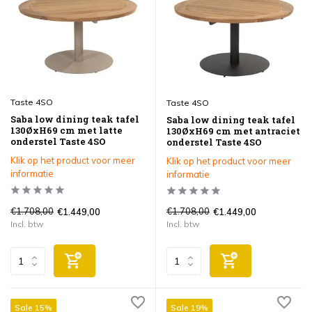
Taste 4SO
Taste 4SO
Saba low dining teak tafel
Saba low dining teak tafel
130ØxH69 cm met latte
130ØxH69 cm met antraciet
onderstel Taste 4SO
onderstel Taste 4SO
Klik op het product voor meer
Klik op het product voor meer
informatie
informatie
€1.708,00
€1.708,00
€1.449,00
€1.449,00
Incl. btw
Incl. btw
Sale 15%
Sale 19%