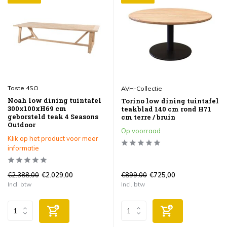
Taste 4SO
AVH-Collectie
Noah low dining tuintafel
Torino low dining tuintafel
300x100xH69 cm
teakblad 140 cm rond H71
geborsteld teak 4 Seasons
cm terre / bruin
Outdoor
Op voorraad
Klik op het product voor meer
informatie
€2.388,00
€899,00
€2.029,00
€725,00
Incl. btw
Incl. btw