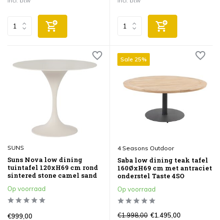
Incl. btw
Incl. btw
Sale 25%
SUNS
4 Seasons Outdoor
Suns Nova low dining
Saba low dining teak tafel
tuintafel 120xH69 cm rond
160ØxH69 cm met antraciet
sintered stone camel sand
onderstel Taste 4SO
Op voorraad
Op voorraad
€1.998,00
€1.495,00
€999,00