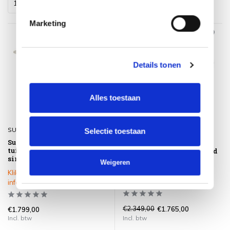
Marketing
Sale 25%
Details tonen
Alles toestaan
SUNS
4 Seasons Outdoor
Selectie toestaan
Suns Nova low dining
Colorado low dining
tuintafel 150xH69 cm rond
tuintafel 160xH69 cm rond
sintered stone camel sand
keramiek 4 Seasons
Weigeren
Outdoor
Klik op het product voor meer
Op voorraad
informatie
€2.349,00
€1.765,00
€1.799,00
Incl. btw
Incl. btw