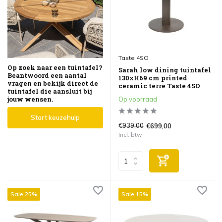
Taste 4SO
Op zoek naar een tuintafel?
Sarah low dining tuintafel
Beantwoord een aantal
130xH69 cm printed
vragen en bekijk direct de
ceramic terre Taste 4SO
tuintafel die aansluit bij
jouw wensen.
Op voorraad
Start keuzehulp
€939,00
€699,00
Incl. btw
Sale 25%
Sale 15%