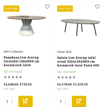
Sale 29%
Sale 15%
AVH-Collectie
Taste 4SO
Pasadena low dining
Salute low dining tafel
tuintafel 140xH69 cm
ovaal 220x105xH69 cm
keramisch latte
keramiek terre Taste 4SO
Op voorraad
Op voorraad
€1.049,00
€1.779,00
€749,00
€1.509,00
Incl. btw
Incl. btw