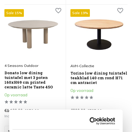
Sale 15%
Sale 19%
4 Seasons Outdoor
AVH-Collectie
Donato low dining
Torino low dining tuintafel
tuintafel met 3 poten
teakblad 140 cm rond H71
160xH69 cm printed
cm antraciet
ceramic latte Taste 4SO
Op voorraad
Op voorraad
€1.129,00
€899,00
€959,00
€725,00
Incl. btw
Incl. btw