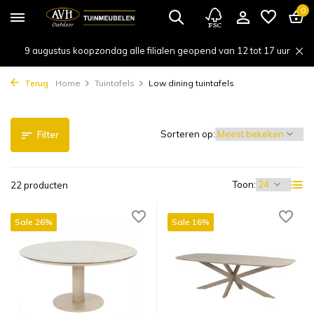
0
9 augustus koopzondag alle filialen geopend van 12 tot 17 uur
Terug
Home
Tuintafels
Low dining tuintafels
Sorteren op:
Filter
Toon:
22 producten
Sale 26%
Sale 16%