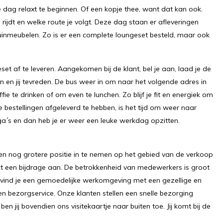
e dag relaxt te beginnen. Of een kopje thee, want dat kan ook.
rijdt en welke route je volgt. Deze dag staan er afleveringen
 tuinmeubelen. Zo is er een complete loungeset besteld, maar ook
t af te leveren. Aangekomen bij de klant, bel je aan, laad je de
n en jij tevreden. De bus weer in om naar het volgende adres in
ie te drinken of om even te lunchen. Zo blijf je fit en energiek om
le bestellingen afgeleverd te hebben, is het tijd om weer naar
a´s en dan heb je er weer een leuke werkdag opzitten.
en nog grotere positie in te nemen op het gebied van de verkoop
ect een bijdrage aan. De betrokkenheid van medewerkers is groot
 vind je een gemoedelijke werkomgeving met een gezellige en
gen bezorgservice. Onze klanten stellen een snelle bezorging
en jij bovendien ons visitekaartje naar buiten toe. Jij komt bij de