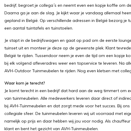
bedrijf, begroet je collega´s en neemt even een kopje koffie om d
Daarna ga je aan de slag. Je kijkt waar je vandaag allemaal heen 
gepland in België. Op verschillende adressen in België bezorg je
een aantal tuintafels en tuinstoelen.
Je stapt in de bedrijfswagen en gaat op pad om de eerste loungese
tuinset uit en monteer je deze op de gewenste plek. Klant tevrede
België te rijden. Tussendoor neem je even de tijd om een kopje koff
bij elk volgend afleveradres weer een topservice te leveren. Na al
AVH-Outdoor Tuinmeubelen te rijden. Nog even kletsen met colleg
Waar kom je terecht?
Je komt terecht in een bedrijf dat hard aan de weg timmert om e
van tuinmeubelen. Alle medewerkers leveren daar direct of indir
bij AVH-Tuinmeubelen en dat zorgt mede voor het succes. Bij ons
collegiale sfeer. De tuinmeubelen leveren wij uit voorraad met ei
namelijk op prijs en daar hebben wij jou voor nodig. Als chauffeur b
klant en bent het gezicht van AVH-Tuinmeubelen.