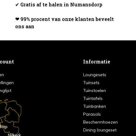
✔
Gratis af te halen in Numansdorp
❤ 99% procent van onze klanten beveelt
ons aan
ccount
Informatie
en
Loungesets
ellingen
Tuinsets
nglijst
Tuinstoelen
Tuintafels
Tuinbanken
Parasols
Beschermhoezen
dorp
Dining loungeset
Nijkerk