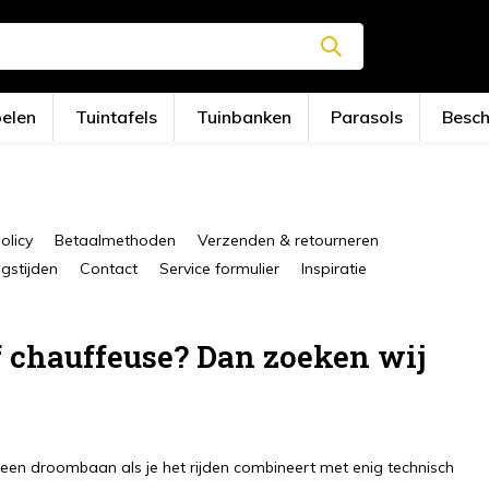
oelen
Tuintafels
Tuinbanken
Parasols
Besc
olicy
Betaalmethoden
Verzenden & retourneren
stijden
Contact
Service formulier
Inspiratie
f chauffeuse? Dan zoeken wij
s een droombaan als je het rijden combineert met enig technisch