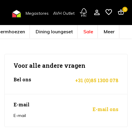
0
Megastores
AVH Outlet
hermhoezen
Dining loungeset
Sale
Meer
Voor alle andere vragen
Account aanmaken
Bel ons
+31 (0)85 1300 078
E-mail
E-mail ons
E-mail