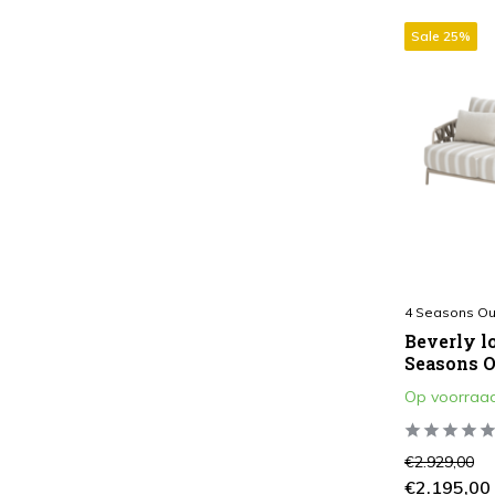
Taupe
(9)
Sale 25%
Zand / Latte
(8)
Amber
(2)
Soort Kussen
All Weather
(18)
Verstelbaar
Nee
(18)
4 Seasons Ou
Aantal Zitplaatsen
Beverly l
Seasons 
3
(19)
Op voorraa
4
(1)
5
(1)
€2.929,00
€2.195,00