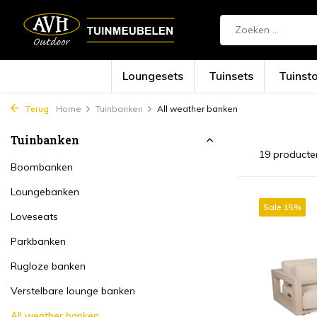
Loungesets
Tuinsets
Tuinst
Terug
Home
Tuinbanken
All weather banken
Tuinbanken
19 producte
Boombanken
Loungebanken
Sale 15%
Loveseats
Parkbanken
Rugloze banken
Verstelbare lounge banken
All weather banken