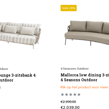
Sale 15%
4 Seasons Outdoor
tdoor
Mallorca low dining 3-z
ounge 3-zitsbank 4
4 Seasons Outdoor
Outdoor
Klik op het product voor meer
d
€2.399,00
€2.039,00