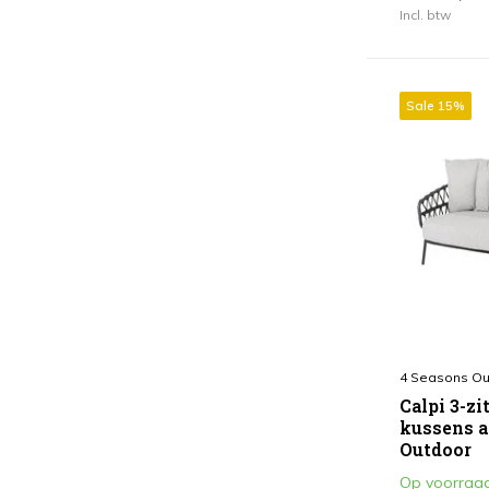
Incl. btw
Sale 15%
4 Seasons Ou
Calpi 3-zi
kussens a
Outdoor
Op voorraa