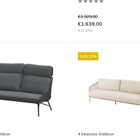
€1.929,00
€1.639,00
Incl. btw
Sale 15%
4 Seasons Outdoor
tdoor