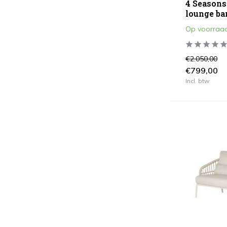
4 Seasons
lounge ba
Op voorraa
€2.050,00
€799,00
Incl. btw