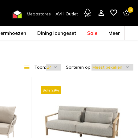
0
Megastores
AVH Outlet
hermhoezen
Dining loungeset
Sale
Meer
Toon:
Sorteren op:
Account aanmaken
Sale 29%