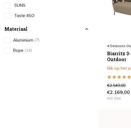
SUNS
Taste 4SO
Materiaal
Aluminium
(7)
4 Seasons Ou
Rope
(14)
Biarritz 3
Outdoor
RVS
(3)
Klik op het 
Teakhout
(3)
Wicker
(1)
€2.549,00
€2.169,00
Kleur
Incl. btw
Antraciet
(4)
Bruin / Terre
(8)
Grijs
(3)