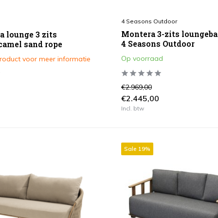
4 Seasons Outdoor
Montera 3-zits loungeba
a lounge 3 zits
4 Seasons Outdoor
camel sand rope
Op voorraad
product voor meer informatie
€2.969,00
€2.445,00
Incl. btw
Sale 19%