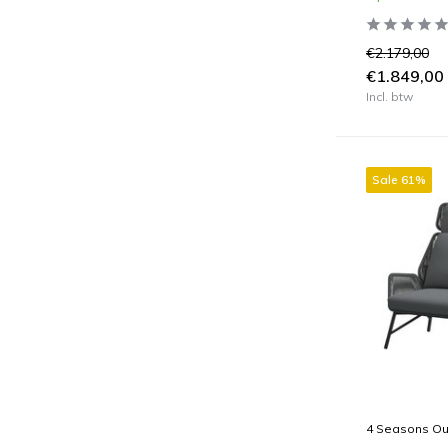
€2.179,00
€1.849,00
Incl. btw
Sale 61%
4 Seasons Ou