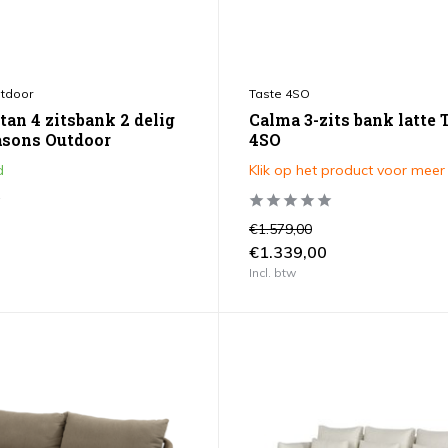
tdoor
Taste 4SO
tan 4 zitsbank 2 delig
Calma 3-zits bank latte 
easons Outdoor
4SO
d
Klik op het product voor meer
€1.579,00
€1.339,00
Incl. btw