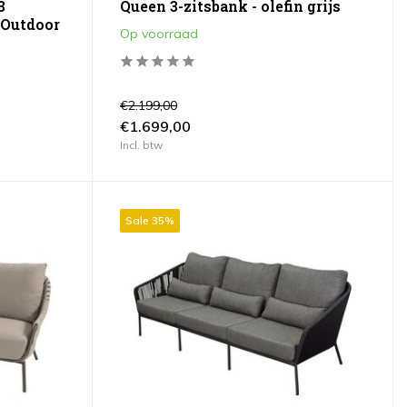
3
Queen 3-zitsbank - olefin grijs
 Outdoor
Op voorraad
€2.199,00
€1.699,00
Incl. btw
Sale 35%