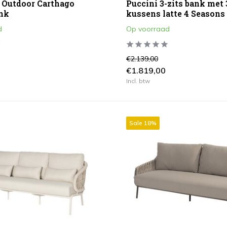
Puccini 3-zits bank met 
 Outdoor Carthago
kussens latte 4 Seasons
nk
Op voorraad
d
€2.139,00
€1.819,00
Incl. btw
Sale 18%