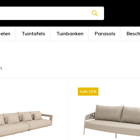
oelen
Tuintafels
Tuinbanken
Parasols
Besc
n
Sale 15%