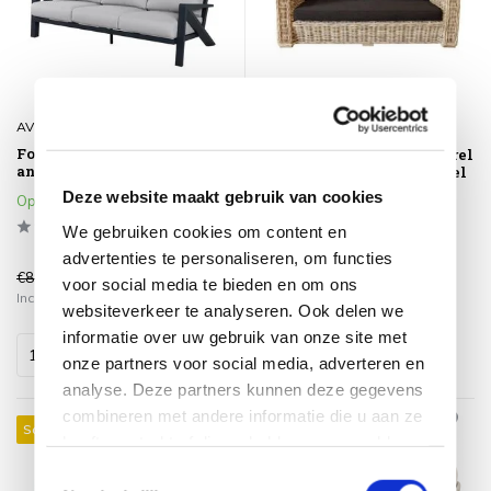
AVH-Collectie
AVH-Collectie
Fortaleza 3-zitsbank
Nissah 2,5-zitsbank naturel
antraciet aluminium
rotan - olefin black - urecel
foam
Deze website maakt gebruik van cookies
Op voorraad
Op voorraad
We gebruiken cookies om content en
advertenties te personaliseren, om functies
€899,00
€1.019,00
€599,00
€715,00
voor social media te bieden en om ons
Incl. btw
Incl. btw
websiteverkeer te analyseren. Ook delen we
informatie over uw gebruik van onze site met
onze partners voor social media, adverteren en
analyse. Deze partners kunnen deze gegevens
combineren met andere informatie die u aan ze
Sale 30%
Sale 18%
heeft verstrekt of die ze hebben verzameld op
basis van uw gebruik van hun services.
Toestemmingsselectie