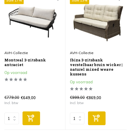
Sale 17%
Sale 13%
AVH-Collectie
AVH-Collectie
Montreal 3-zitsbank
Ibiza 3-zitsbank
antraciet
verstelbaar bruin wicker |
naturel mixed weave
Op voorraad
kussens
Op voorraad
€779,00
€999,00
€649,00
€869,00
Incl. btw
Incl. btw