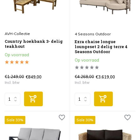
AVH-Collectie
4 Seasons Outdoor
Country hoekbank 3- delig
Ezra chaise longue
teakhout
loungeset 2 delig terre 4
Seasons Outdoor
Op voorraad
Op voorraad
€1.249,00
€4.268,00
€849,00
€3.619,00
Incl. btw
Incl. btw
Sale 33%
Sale 30%