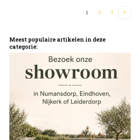
1
2
3
Meest populaire artikelen in deze
categorie:
S