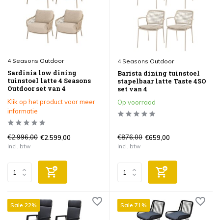
4 Seasons Outdoor
4 Seasons Outdoor
Sardinia low dining
Barista dining tuinstoel
tuinstoel latte 4 Seasons
stapelbaar latte Taste 4SO
Outdoor set van 4
set van 4
Klik op het product voor meer
Op voorraad
informatie
€2.996,00
€876,00
€2.599,00
€659,00
Incl. btw
Incl. btw
Sale 22%
Sale 71%