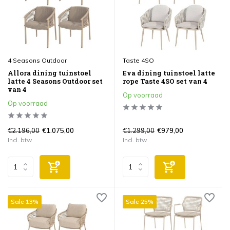
4 Seasons Outdoor
Taste 4SO
Allora dining tuinstoel
Eva dining tuinstoel latte
latte 4 Seasons Outdoor set
rope Taste 4SO set van 4
van 4
Op voorraad
Op voorraad
€2.196,00
€1.299,00
€1.075,00
€979,00
Incl. btw
Incl. btw
Sale 13%
Sale 25%