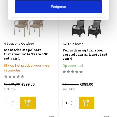
Weigeren
4 Seasons Outdoor
AVH-Collectie
Manitoba stapelbare
Tunis dining tuinstoel
tuinstoel latte Taste 4SO
verstelbaar antraciet set
set van 4
van 4
Klik op het product voor meer
Op voorraad
informatie
€1.196,00
€1.276,00
€899,00
€989,00
Incl. btw
Incl. btw