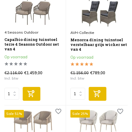
4 Seasons Outdoor
AVH-Collectie
Capalbio dining tuinstoel
Menorca dining tuinstoel
terre 4 Seasons Outdoor set
verstelbaar grijs wicker set
van 4
van 4
Op voorraad
Op voorraad
€2.116,00
€1.156,00
€1.459,00
€789,00
Incl. btw
Incl. btw
Sale 51%
Sale 25%