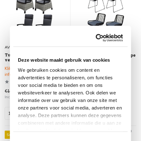
AVH-Collectie
AVH-Collectie
Tunis dining tuinstoel
Zenia dining tuinstoel rope
verstelbaar grijs set van 4
Deze website maakt gebruik van cookies
zwart set van 4
Klik op het product voor meer
Op voorraad
We gebruiken cookies om content en
informatie
advertenties te personaliseren, om functies
voor social media te bieden en om ons
€1.276,00
€940,00
€989,00
€276,00
websiteverkeer te analyseren. Ook delen we
Incl. btw
Incl. btw
informatie over uw gebruik van onze site met
onze partners voor social media, adverteren en
analyse. Deze partners kunnen deze gegevens
combineren met andere informatie die u aan ze
heeft verstrekt of die ze hebben verzameld op
Sale 27%
Sale 21%
basis van uw gebruik van hun services.
Toestemmingsselectie