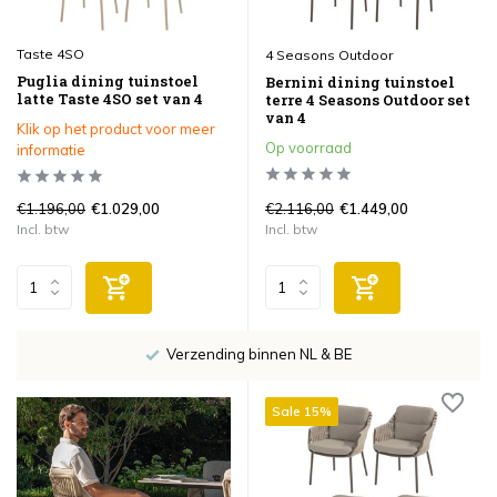
Taste 4SO
4 Seasons Outdoor
Puglia dining tuinstoel
Bernini dining tuinstoel
latte Taste 4SO set van 4
terre 4 Seasons Outdoor set
van 4
Klik op het product voor meer
Op voorraad
informatie
€1.196,00
€2.116,00
€1.029,00
€1.449,00
Incl. btw
Incl. btw
Snelle bezorging
Sale 15%