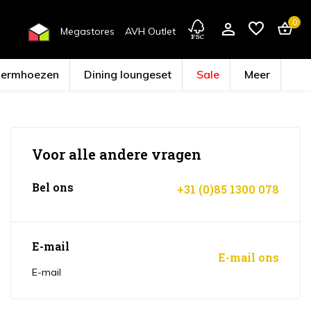
0
Megastores
AVH Outlet
hermhoezen
Dining loungeset
Sale
Meer
Voor alle andere vragen
Account aanmaken
Bel ons
+31 (0)85 1300 078
E-mail
E-mail ons
E-mail