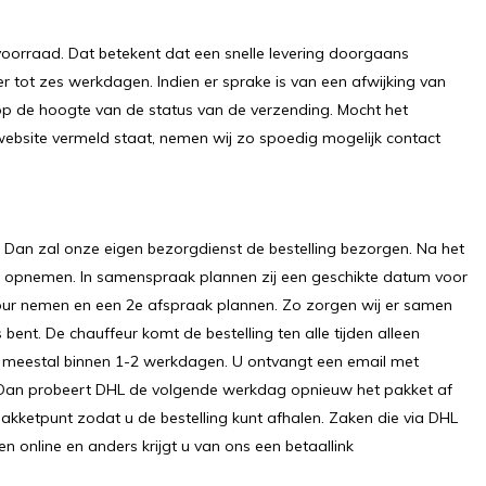
orraad. Dat betekent dat een snelle levering doorgaans
r tot zes werkdagen. Indien er sprake is van een afwijking van
ds op de hoogte van de status van de verzending. Mocht het
 website vermeld staat, nemen wij zo spoedig mogelijk contact
? Dan zal onze eigen bezorgdienst de bestelling bezorgen. Na het
 u opnemen. In samenspraak plannen zij een geschikte datum voor
etour nemen en een 2e afspraak plannen. Zo zorgen wij er samen
bent. De chauffeur komt de bestelling ten alle tijden alleen
ing meestal binnen 1-2 werkdagen. U ontvangt een email met
s? Dan probeert DHL de volgende werkdag opnieuw het pakket af
pakketpunt zodat u de bestelling kunt afhalen. Zaken die via DHL
online en anders krijgt u van ons een betaallink