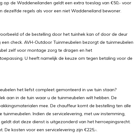
g op de Waddeneilanden geldt een extra toeslag van €50,- voor
den dezelfde regels als voor een niet Waddeneiland bewoner.
voorbeeld of de bestelling door het tuinhek kan of door de deur
nog een check. AVH-Outdoor Tuinmeubelen bezorgt de tuinmeubelen
eubel zelf voor montage zorg te dragen en het
n toepassing. U heeft namelijk de keuze om tegen betaling voor de
ubelen het liefst compleet gemonteerd in uw tuin staan?
lek aan in de tuin waar u de tuinmeubelen wilt hebben. De
akkingsmaterialen mee. De chauffeur komt de bestelling ten alle
e tuinmeubelen. Indien de servicelevering, met uw instemming,
 geldt dat deze dienst is uitgezonderd van het herroepingsrecht.
. De kosten voor een servicelevering zijn €225,-.