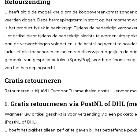
Retourzending
U heeft altijd de mogelijkheid om de koopovereenkomst zonder 
veertien dagen. Deze herroepingstermijn start op het moment w
is het product fysiek in bezit krijgt. Tijdens de bedenktijd verzo
Het artikel dient tijdens de bedenktijd slechts te worden uitgepak
aan de verwachtingen voldoet en u de bestelling wenst te houden. 
inclusief alle toebehoren en indien redelijkerwijs mogelijk in de o
gemaakt van gespreid betalen (SprayPay), wordt de financieri
van het herroepingsrecht.
Gratis retourneren
Retourneren is bij AVH Outdoor Tuinmeubelen gratis. Hiervoor m
1. Gratis retourneren via PostNL of DHL (me
Wanneer uw artikel geschikt is voor verzending via een pakketdien
(PostNL of DHL).
U hoeft het pakket alleen zelf af te geven bij het betreffende pak