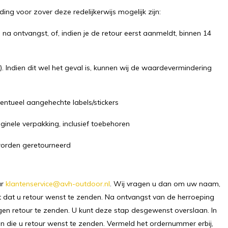
ng voor zover deze redelijkerwijs mogelijk zijn:
na ontvangst, of, indien je de retour eerst aanmeldt, binnen 14
k). Indien dit wel het geval is, kunnen wij de waardevermindering
eventueel aangehechte labels/stickers
riginele verpakking, inclusief toebehoren
, worden geretourneerd
ar
klantenservice@avh-outdoor.nl
. Wij vragen u dan om uw naam,
 dat u retour wenst te zenden. Na ontvangst van de herroeping
dagen retour te zenden. U kunt deze stap desgewenst overslaan. In
egen die u retour wenst te zenden. Vermeld het ordernummer erbij,