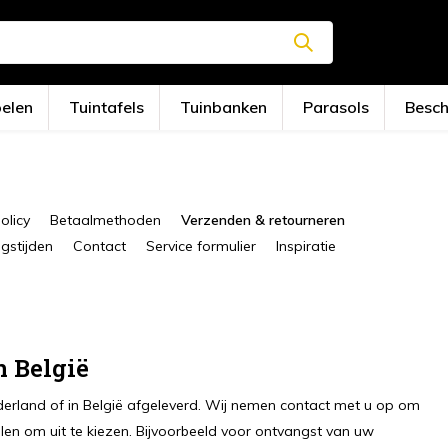
oelen
Tuintafels
Tuinbanken
Parasols
Besc
olicy
Betaalmethoden
Verzenden & retourneren
stijden
Contact
Service formulier
Inspiratie
n België
ederland of in België afgeleverd. Wij nemen contact met u op om
len om uit te kiezen. Bijvoorbeeld voor ontvangst van uw