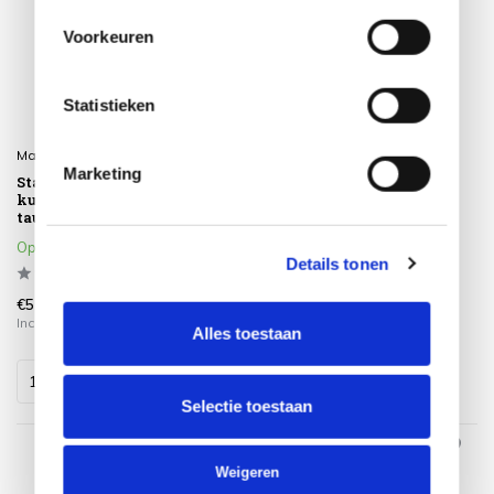
Voorkeuren
Statistieken
Madison
Madison
Marketing
Standenstoel hoge rug
Ligbed kussen 190x60 cm
kussen 120x50 cm Panama
Manchester grey
taupe
Op voorraad
Op voorraad
Details tonen
€51,99
€114,99
Incl. btw
Incl. btw
Alles toestaan
Selectie toestaan
Weigeren