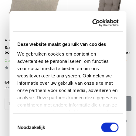
4 Seasons Outdoor
Madison
Deze website maakt gebruik van cookies
Sierkussen 30xH60 cm
Standenstoel hoge rug
boucle cream
kussen 123x50 cm Rib liver
We gebruiken cookies om content en
Op voorraad
Klik op het product voor meer
advertenties te personaliseren, om functies
informatie
voor social media te bieden en om ons
websiteverkeer te analyseren. Ook delen we
€49,00
€44,99
€39,95
informatie over uw gebruik van onze site met
Incl. btw
Incl. btw
onze partners voor social media, adverteren en
analyse. Deze partners kunnen deze gegevens
Bekijken
combineren met andere informatie die u aan ze
heeft verstrekt of die ze hebben verzameld op
basis van uw gebruik van hun services.
Toestemmingsselectie
Noodzakelijk