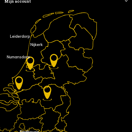
Mijn account
Leiderdorp
Nijkerk
Numansdorp
Eindhoven