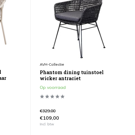
AVH-Collectie
l
Phantom dining tuinstoel
aar
wicker antraciet
Op voorraad
€329,00
€109,00
Incl. btw