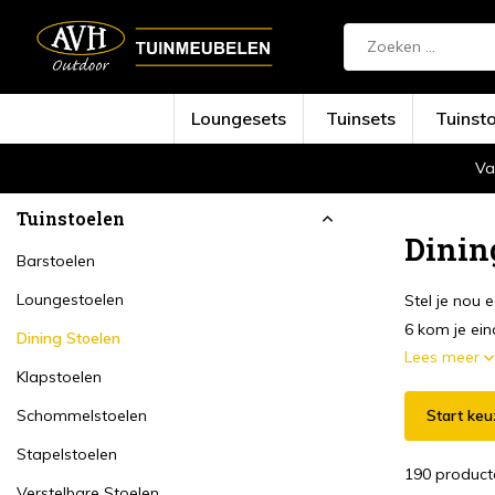
Loungesets
Tuinsets
Tuinst
Va
Terug
Home
Tuinstoelen
Dining Stoelen
Tuinstoelen
Dinin
Barstoelen
Loungestoelen
Stel je nou 
6 kom je einde
Dining Stoelen
Lees meer
Klapstoelen
Schommelstoelen
Start keu
Stapelstoelen
190 product
Verstelbare Stoelen