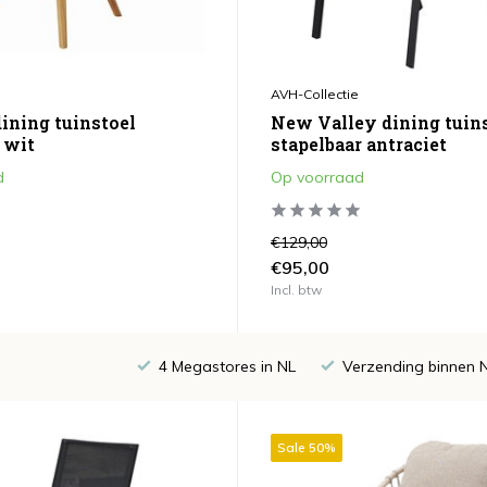
AVH-Collectie
dining tuinstoel
New Valley dining tuin
 wit
stapelbaar antraciet
d
Op voorraad
€129,00
€95,00
Incl. btw
4 Megastores in NL
Verzending binnen 
Sale 50%