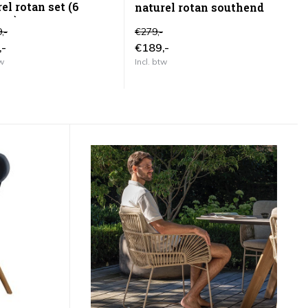
el rotan set (6
d
naturel rotan southend
len)
a
,-
€279,-
€3
,-
€189,-
€
tw
Incl. btw
In