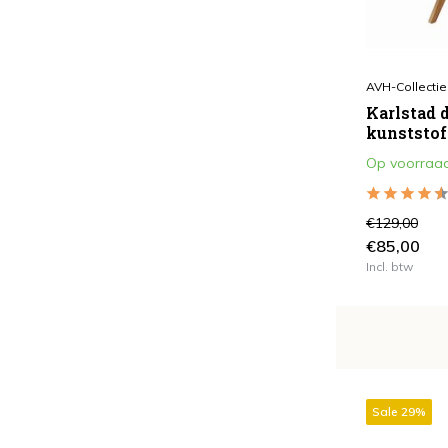
All Weather
(86)
Standaard
(5)
Waterafstotend
(59)
AVH-Collectie
Karlstad 
kunststof
Verstelbaar
Op voorraa
Ja
(29)
Nee
(150)
€129,00
€85,00
Aantal Zitplaatsen
Incl. btw
1
(73)
4
(19)
6
(23)
8
(8)
Sale 29%