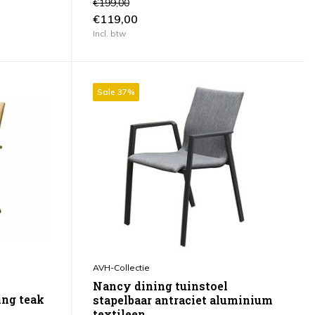
€199,00
€119,00
Incl. btw
Sale 37%
AVH-Collectie
Nancy dining tuinstoel
ing teak
stapelbaar antraciet aluminium
textileen