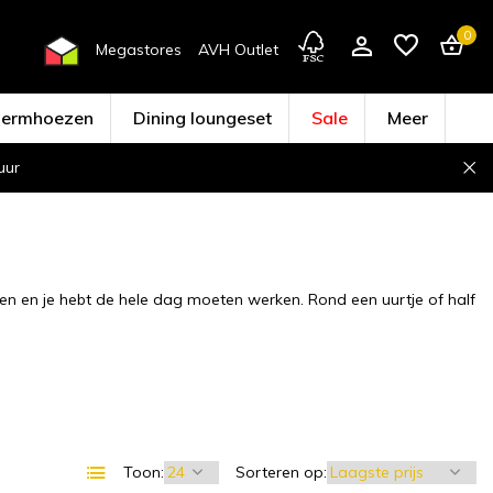
0
Megastores
AVH Outlet
hermhoezen
Dining loungeset
Sale
Meer
uur
Account aanmaken
den en je hebt de hele dag moeten werken. Rond een uurtje of half
Toon:
Sorteren op: