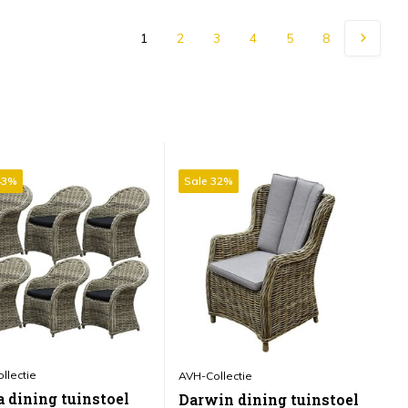
1
2
3
4
5
8
43%
Sale 32%
S
llectie
AV
AVH-Collectie
 dining tuinstoel
S
Darwin dining tuinstoel