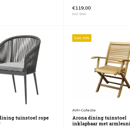
€119,00
Incl. btw
Sale 30%
AVH-Collectie
dining tuinstoel rope
Arona dining tuinstoel
r
inklapbaar met armleun