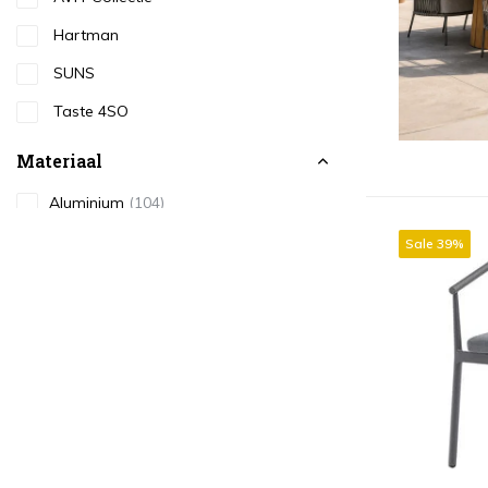
Hartman
SUNS
Taste 4SO
Materiaal
Aluminium
(104)
Hardhout
(2)
Sale 39%
Kunststof
(12)
Natural Rotan
(14)
Rope
(76)
RVS
(8)
Teakhout
(22)
Textileen
(15)