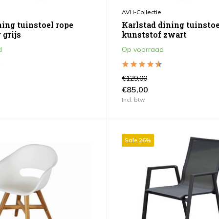
AVH-Collectie
ning tuinstoel rope
Karlstad dining tuinstoe
 grijs
kunststof zwart
d
Op voorraad
€129,00
€85,00
Incl. btw
Sale 26%