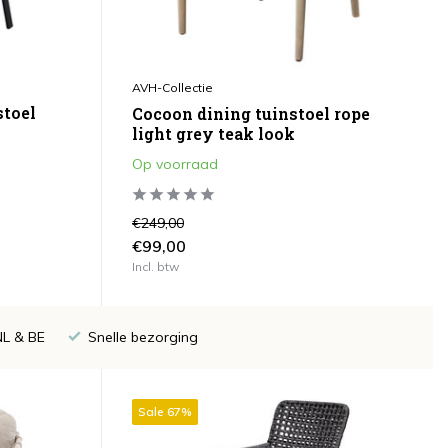
AVH-Collectie
stoel
Cocoon dining tuinstoel rope
light grey teak look
Op voorraad
€249,00
€99,00
Incl. btw
NL & BE
Snelle bezorging
Sale 67%