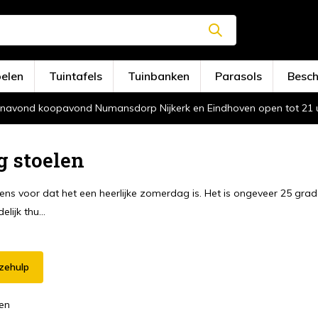
oelen
Tuintafels
Tuinbanken
Parasols
Besc
navond koopavond Numansdorp Nijkerk en Eindhoven open tot 21 
g stoelen
eens voor dat het een heerlijke zomerdag is. Het is ongeveer 25 gra
lijk thu...
zehulp
en