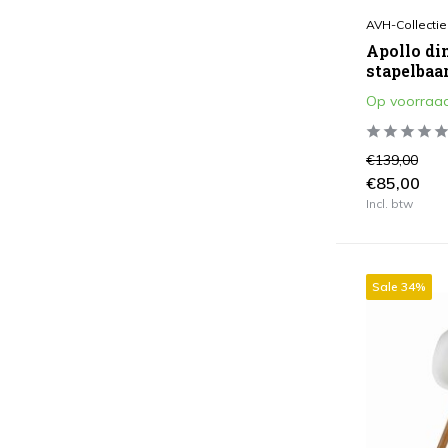
Toon meer
AVH-Collectie
Apollo di
Kleur
stapelbaar
Op voorraa
Antraciet
(80)
Bruin / Terre
(49)
€139,00
Grijs
(45)
€85,00
Incl. btw
Groen
(1)
Off white
(1)
Taupe
(20)
Sale 34%
Wit
(6)
Wit Grijs
(4)
Toon meer
Soort Kussen