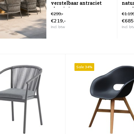
verstelbaar antraciet
natur
aluminium
stoe
€299,-
€1.199
€219,-
€685
Incl. btw
Incl. b
Sale 34%