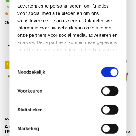
augustus 2026 weer te kunnen
advertenties te personaliseren, om functies
leveren.
voor social media te bieden en om ons
websiteverkeer te analyseren. Ook delen we
€599,00
€699,00
€499,00
€499,00
informatie over uw gebruik van onze site met
Incl. btw
Incl. btw
onze partners voor social media, adverteren en
analyse. Deze partners kunnen deze gegevens
combineren met andere informatie die u aan ze
heeft verstrekt of die ze hebben verzameld op
basis van uw gebruik van hun services.
Sale 13%
Sale 13%
Toestemmingsselectie
Noodzakelijk
Voorkeuren
Statistieken
AVH-Collectie
AVH-Collectie
Elephant tuinbank
Elephant tuinbank
Marketing
180x61xH91 cm teak
220x61xH91 cm teak zware