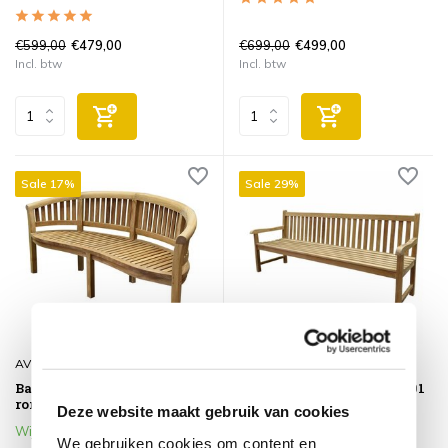
€599,00
€699,00
€479,00
€499,00
Incl. btw
Incl. btw
Sale 17%
Sale 29%
AVH-Collectie
AVH-Collectie
Bananen tuinbank 155 cm
Concord tuinbank 220xH91
ronde rugleuning teak
cm teak
Deze website maakt gebruik van cookies
Wij verwachten vanaf 13
Op voorraad
We gebruiken cookies om content en