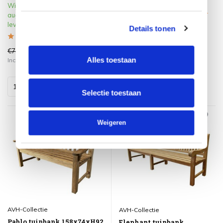
uitvoering
Wij verwachten vanaf 09
Klik op het product voor meer
augustus 2026 weer te kunnen
informatie
leveren.
Details tonen
€745,00
€849,00
€645,00
€739,00
Alles toestaan
Incl. btw
Incl. btw
Selectie toestaan
Sale 20%
Weigeren
AVH-Collectie
AVH-Collectie
Pablo tuinbank 158x74xH92
Elephant tuinbank