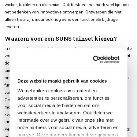
wicker, textileen en aluminium. Ook besteedt het merk veel tijd aan
het bedenken van innovatieve ontwerpen. Ontwerpen die niet
alleen fraai zijn, maar ook nog eens een functionele bijdrage
leveren.
Waarom voor een SUNS tuinset kiezen?
In de wereld van
tuinsets
tref je meerdere merken aan. Ten opzichte
van de andere merken weet SUNS zich écht te onderscheiden. Dat
doet het bedrijf onder meer met het design van de tuinsets. De
tuinsets zijn op een slimme, fraaie en innovatieve manier
ontworpen. Het merk omschrijft dit zelf bijzonder treffend: Vorm en
Deze website maakt gebruik van cookies
functie komen in onze ontwerpen samen. Dat is iets waar wij ons
We gebruiken cookies om content en
volledig in kunnen vinden.
advertenties te personaliseren, om functies
Ook weet SUNS echt wat het is om kwalitatieve producten op de
voor social media te bieden en om ons
markt te brengen. Ook de tuinsets van dit merk voldoen aan alle
websiteverkeer te analyseren. Ook delen we
kwaliteitseisen. Zo zijn de tuinsets duurzaam, geniet je van een
informatie over uw gebruik van onze site met
lange levensduur en blijven de sets ook lang fraai.
onze partners voor social media, adverteren en
Verder vinden wij het super dat dit merk meerdere soorten tuinsets
analyse. Deze partners kunnen deze gegevens
aanbiedt. Je hebt hierdoor meer dan voldoende keuze, waarvoor