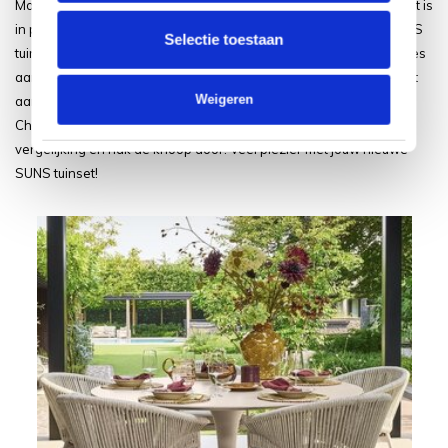
Moet je voor een SUNS tuinset nou de hoofdprijs betalen? Nee, dat is
in principe niet het geval. Althans; dat is niet het geval als de SUNS
Selectie toestaan
tuinset via onze webshop gaat bestellen. Wij doen er namelijk alles
aan om de prijzen zo laag mogelijk te houden. Daarmee wordt het
Weigeren
aanschaffen van een SUNS tuinset voor jou alleen maar leuker.
Check dus direct ons aanbod van SUNS tuinsets, maak een
vergelijking en hak de knoop door. Veel plezier met jouw nieuwe
SUNS tuinset!