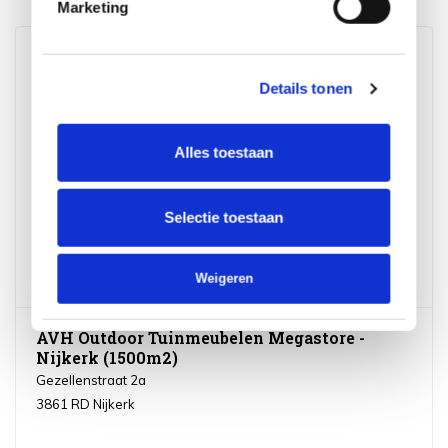
Marketing
AVH Outdoor Tuinmeubelen XXL Megastore -
Numansdorp (3000m2)
Details tonen
Industriestraat 11
3281 LB Numansdorp
Nederland
Bekijk op Google Maps
Alles toestaan
NL857355107B01
68234716
Selectie toestaan
Meer informatie
Weigeren
AVH Outdoor Tuinmeubelen Megastore -
Nijkerk (1500m2)
Gezellenstraat 2a
3861 RD Nijkerk