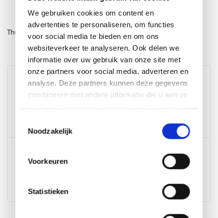
ma-vr
We gebruiken cookies om content en
Werken op feestdagen
advertenties te personaliseren, om functies
Thuiswerken:
voor social media te bieden en om ons
websiteverkeer te analyseren. Ook delen we
Nee
informatie over uw gebruik van onze site met
onze partners voor social media, adverteren en
Voor alle andere vragen
analyse. Deze partners kunnen deze gegevens
combineren met andere informatie die u aan ze
Bel ons
heeft verstrekt of die ze hebben verzameld op
basis van uw gebruik van hun services.
+31 (0)85 1300 078
Toestemmingsselectie
Noodzakelijk
E-mail
Voorkeuren
E-mail
E-mail ons
Statistieken
Wij scoren een
9,6
op
Kiyoh