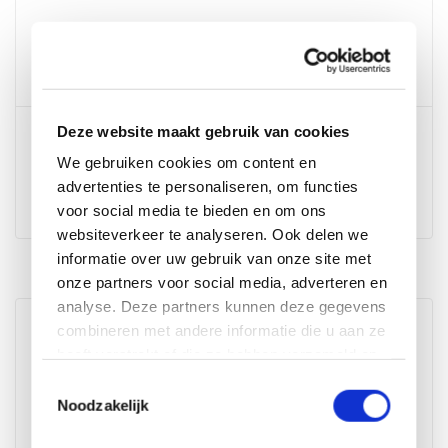
Bel ons
+31 (0)85 1300 078
Deze website maakt gebruik van cookies
E-mail
We gebruiken cookies om content en
E-mail
advertenties te personaliseren, om functies
E-mail ons
voor social media te bieden en om ons
websiteverkeer te analyseren. Ook delen we
informatie over uw gebruik van onze site met
Wij scoren een
9,6
op
Kiyoh
onze partners voor social media, adverteren en
analyse. Deze partners kunnen deze gegevens
AVH Outdoor Tuinmeubelen XXL Megastore -
combineren met andere informatie die u aan ze
Numansdorp (3000m2)
heeft verstrekt of die ze hebben verzameld op
Industriestraat 11
basis van uw gebruik van hun services.
Toestemmingsselectie
3281 LB Numansdorp
Noodzakelijk
Nederland
Bekijk op Google Maps