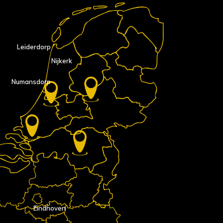
Leiderdorp
Nijkerk
Numansdorp
Eindhoven