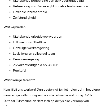
Uitstekende beheersing van de Nederlandse taal
Beheersing van Duitse en/of Engelse taal is een pré
Flexibele inzetbaarheid
Zelfstandigheid
Wat wij bieden
Uitstekende arbeidsvoorwaarden
Fulltime baan 36-40 uur
Gezellige werkomgeving
Leuk, jong en collegiaal team
Pensioenregeling
25 vakantiedagen o.b.v. 40 uur
Pooltafel
Waar kom je terecht?
Kom jij bij ons werken? Dan gooien wij je niet helemaal in het diepe,
maar enige zelfstandigheid is in deze functie wel nodig. AVH-
Outdoor Tuinmeubelen richt zich op de fysieke verkoop van