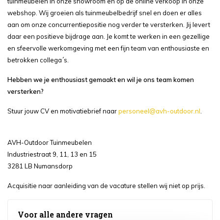
tuinmeubelen in onze showroom en op de online verkoop in onze
webshop. Wij groeien als tuinmeubelbedrijf snel en doen er alles
aan om onze concurrentiepositie nog verder te versterken. Jij levert
daar een positieve bijdrage aan. Je komt te werken in een gezellige
en sfeervolle werkomgeving met een fijn team van enthousiaste en
betrokken collega´s.
Hebben we je enthousiast gemaakt en wil je ons team komen
versterken?
Stuur jouw CV en motivatiebrief naar
personeel@avh-outdoor.nl
.
AVH-Outdoor Tuinmeubelen
Industriestraat 9, 11, 13 en 15
3281 LB Numansdorp
Acquisitie naar aanleiding van de vacature stellen wij niet op prijs.
Voor alle andere vragen