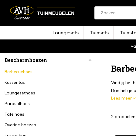
Loungesets
Tuinsets
Tuinst
Va
Terug
Home
Beschermhoezen
Barbecuehoes
Beschermhoezen
Barbe
Barbecuehoes
Kussentas
Vind jij het
Dan heb je on
Loungesethoes
Lees meer
Parasolhoes
Tafelhoes
2 producten
Overige hoezen
Tuinsethoes