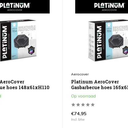
Aerocover
 AeroCover
Platinum AeroCover
ue hoes 148x61xH110
Gasbarbecue hoes 165x
d
Op voorraad
€74,95
Incl. btw