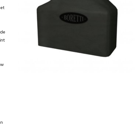
iet
 de
int
uw
en