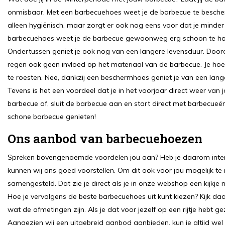
onmisbaar. Met een barbecuehoes weet je de barbecue te bescherm
alleen hygiënisch, maar zorgt er ook nog eens voor dat je mind
barbecuehoes weet je de barbecue gewoonweg erg schoon te h
Ondertussen geniet je ook nog van een langere levensduur. Doo
regen ook geen invloed op het materiaal van de barbecue. Je hoef
te roesten. Nee, dankzij een beschermhoes geniet je van een lang
Tevens is het een voordeel dat je in het voorjaar direct weer v
barbecue af, sluit de barbecue aan en start direct met barbecueë
schone barbecue genieten!
Ons aanbod van barbecuehoezen
Spreken bovengenoemde voordelen jou aan? Heb je daarom inter
kunnen wij ons goed voorstellen. Om dit ook voor jou mogelijk 
samengesteld. Dat zie je direct als je in onze webshop een kijkje 
Hoe je vervolgens de beste barbecuehoes uit kunt kiezen? Kijk da
wat de afmetingen zijn. Als je dat voor jezelf op een rijtje hebt
Aangezien wij een uitgebreid aanbod aanbieden, kun je altijd wel