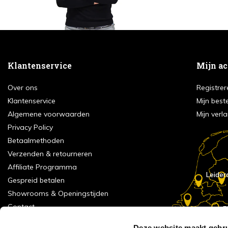
Klantenservice
Mijn a
Over ons
Registrer
Klantenservice
Mijn best
Algemene voorwaarden
Mijn verla
Privacy Policy
Betaalmethoden
Verzenden & retourneren
Affiliate Programma
Leider
Gespreid betalen
Showrooms & Openingstijden
Contact
E
Numans
Service formulier
Deze website maakt gebru