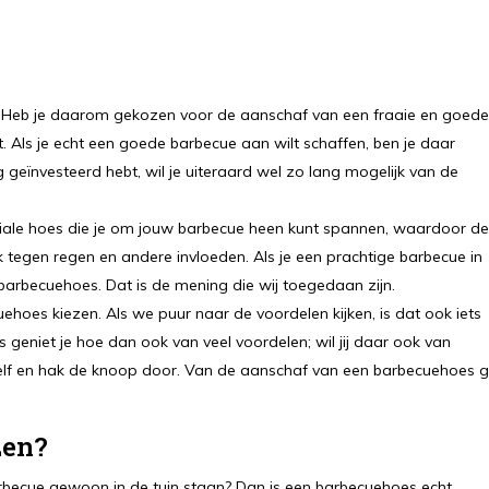
iden? Heb je daarom gekozen voor de aanschaf van een fraaie en goede
t. Als je echt een goede barbecue aan wilt schaffen, ben je daar
 geïnvesteerd hebt, wil je uiteraard wel zo lang mogelijk van de
eciale hoes die je om jouw barbecue heen kunt spannen, waardoor de
ok tegen regen en andere invloeden. Als je een prachtige barbecue in
e barbecuehoes. Dat is de mening die wij toegedaan zijn.
hoes kiezen. Als we puur naar de voordelen kijken, is dat ook iets
 geniet je hoe dan ook van veel voordelen; wil jij daar ook van
zelf en hak de knoop door. Van de aanschaf van een barbecuehoes 
zen?
barbecue gewoon in de tuin staan? Dan is een barbecuehoes echt