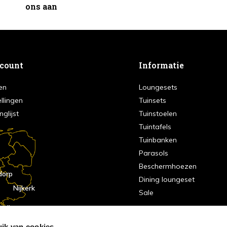
ons aan
ccount
Informatie
en
Loungesets
ellingen
Tuinsets
nglijst
Tuinstoelen
Tuintafels
Tuinbanken
Parasols
Beschermhoezen
dorp
Dining loungeset
Nijkerk
Sale
indhoven
dorp
ik van cookies