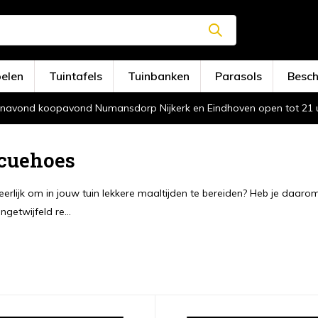
oelen
Tuintafels
Tuinbanken
Parasols
Besc
navond koopavond Numansdorp Nijkerk en Eindhoven open tot 21 
cuehoes
 heerlijk om in jouw tuin lekkere maaltijden te bereiden? Heb je da
getwijfeld re...