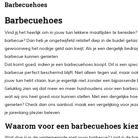
Barbecuehoes
Barbecuehoes
Vind jij het heerlijk om in jouw tuin lekkere maaltijden te bere
barbecue? Dan heb je ongetwijfeld relatief diep in de buidel getas
gewoonweg het nodige geld aan kwijt. Als je een dergelijk bedrag
barbecue kunnen genieten.
Dat komt goed, indien je een barbecuehoes koopt. Dit is een sp
barbecue perfect beschermd blijft. Niet alleen tegen vuil, maar o
jouw tuin hebt staan, kun je eigenlijk niet zonder een bijpassend
Gelukkig zien wij dat meer en meer huishoudens voor een barbecue
wat wij ons heel goed voor kunnen stellen. Met een dergelijke hoes
genieten? Check dan ons aanbod, maak een vergelijking voor je
je jarenlang plezier beleven.
Waarom voor een barbecuehoes kie
Wat doe jij in de winterperiode met jouw barbecue? Laat jij de 