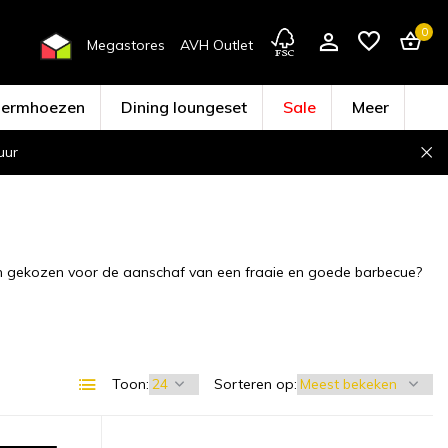
0
Megastores
AVH Outlet
hermhoezen
Dining loungeset
Sale
Meer
uur
Account aanmaken
arom gekozen voor de aanschaf van een fraaie en goede barbecue?
Toon:
Sorteren op: