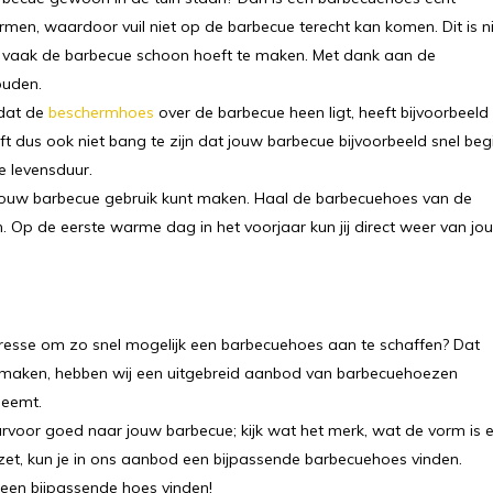
en, waardoor vuil niet op de barbecue terecht kan komen. Dit is n
er vaak de barbecue schoon hoeft te maken. Met dank aan de
ouden.
rdat de
beschermhoes
over de barbecue heen ligt, heeft bijvoorbeeld
t dus ook niet bang te zijn dat jouw barbecue bijvoorbeeld snel beg
e levensduur.
an jouw barbecue gebruik kunt maken. Haal de barbecuehoes van de
n. Op de eerste warme dag in het voorjaar kun jij direct weer van jo
esse om zo snel mogelijk een barbecuehoes aan te schaffen? Dat
te maken, hebben wij een uitgebreid aanbod van barbecuehoezen
neemt.
arvoor goed naar jouw barbecue; kijk wat het merk, wat de vorm is 
 gezet, kun je in ons aanbod een bijpassende barbecuehoes vinden.
 een bijpassende hoes vinden!