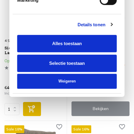
Marketing
Details tonen
4 Seasons Outdoor
4 Seasons Outdoor
Alles toestaan
Sierkussen 30x60 cm
4 Seasons Outdoor
Laconcha light grey
sierkussen 30x60 cm
Kitsilano groen
Op voorraad
Selectie toestaan
Klik op het product voor meer
informatie
Weigeren
€43,95
€36,95
€46,95
€39,95
Incl. btw
Incl. btw
Bekijken
Sale 18%
Sale 16%