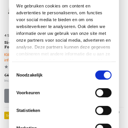
We gebruiken cookies om content en
advertenties te personaliseren, om functies
voor social media te bieden en om ons
websiteverkeer te analyseren. Ook delen we
informatie over uw gebruik van onze site met
4 Seasons Outdoor
4 Seasons Outdoor
onze partners voor social media, adverteren en
Sierkussen 30x60 cm
Sierkussen 30x60 cm
Fontalina Dark Grey
analyse. Deze partners kunnen deze gegevens
Laconcha sand
combineren met andere informatie die u aan ze
Klik op het product voor meer
Op voorraad
informatie
heeft verstrekt of die ze hebben verzameld op
basis van uw gebruik van hun services.
Toestemmingsselectie
Noodzakelijk
€43,95
€36,95
€46,95
€39,95
Incl. btw
Incl. btw
Voorkeuren
Bekijken
Statistieken
Sale 15%
Sale 16%