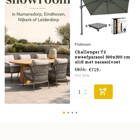
Platinum
Challenger T2
zweefparasol 300x300 cm
olijf met parasolvoet
90kg en hoes
€973,-
€719,-
Incl. btw