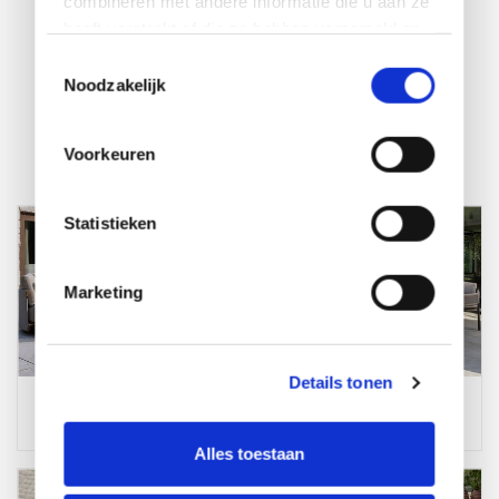
combineren met andere informatie die u aan ze
heeft verstrekt of die ze hebben verzameld op
basis van uw gebruik van hun services.
Toestemmingsselectie
Noodzakelijk
Voorkeuren
Statistieken
Marketing
Details tonen
Loungesets
Tuinsets
Alles toestaan