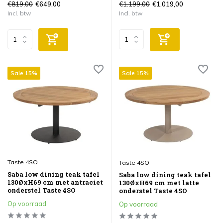
€819,00
€1.199,00
€649,00
€1.019,00
Incl. btw
Incl. btw
Sale 15%
Sale 15%
Taste 4SO
Taste 4SO
Saba low dining teak tafel
Saba low dining teak tafel
130ØxH69 cm met antraciet
130ØxH69 cm met latte
onderstel Taste 4SO
onderstel Taste 4SO
Op voorraad
Op voorraad