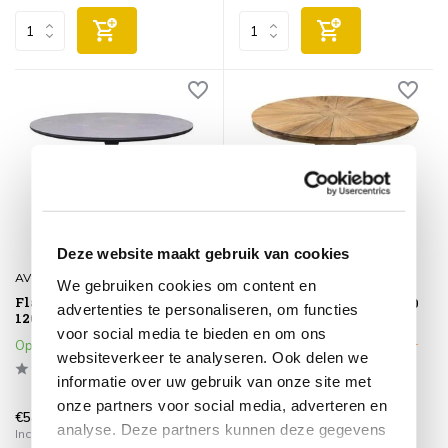
Deze website maakt gebruik van cookies
AVH-Collectie
AVH-Collectie
We gebruiken cookies om content en
Flair dining tuintafel rond
Cairo dining tuintafel 100
advertenties te personaliseren, om functies
120 cm antraciet keramiek
cm rond teakhout
voor social media te bieden en om ons
Op voorraad
Klik op het product voor meer
websiteverkeer te analyseren. Ook delen we
informatie
informatie over uw gebruik van onze site met
onze partners voor social media, adverteren en
€549,00
€499,00
analyse. Deze partners kunnen deze gegevens
Incl. btw
Incl. btw