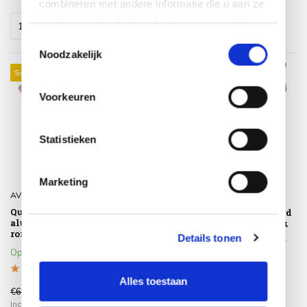
combineren met andere informatie die u aan ze
heeft verstrekt of die ze hebben verzameld op
basis van uw gebruik van hun services.
Toestemmingsselectie
Noodzakelijk
Sale 29%
Sale 18%
Voorkeuren
Statistieken
Marketing
AVH-Collectie
AVH-Collectie
Quincy dining tuintafel
Flair dining tuintafel rond
aluminium 120xH75 cm
90 cm antraciet keramiek
rond teak blad
Details tonen
Klik op het product voor meer
Op voorraad
informatie
Alles toestaan
€699,00
€425,00
€499,00
€349,00
Incl. btw
Incl. btw