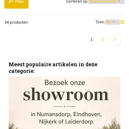
Sorteren op:
Filter
Toon:
34 producten
1
2
Meest populaire artikelen in deze
categorie:
S