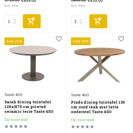
€719,00
€499,00
€499,00
€439,00
Incl. btw
Incl. btw
Sale 21%
Sale 15%
Taste 4SO
Taste 4SO
Sarah dining tuintafel
Prado dining tuintafel 130
120xH75 cm printed
cm rond teak met latte
ceramic terre Taste 4SO
onderstel Taste 4SO
Op voorraad
Op voorraad