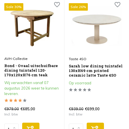
Sale 30%
Sale 26%
AVH-Collectie
Taste 4SO
Rond - Ovaal uitschuifbare
Sarah low dining tuintafel
dining tuintafel 120-
130xH69 cm printed
170x120xH76 cm teak
ceramic latte Taste 4SO
Wij verwachten vanaf 07
Op voorraad
augustus 2026 weer te kunnen
leveren.
€979,00
€939,00
€685,00
€699,00
Incl. btw
Incl. btw