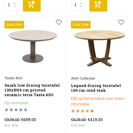
Sale 26%
Sale 33%
Taste 4SO
AVH-Collectie
Sarah low dining tuintafel
Legand dining tuintafel
130xH69 cm printed
100 cm rond teak
ceramic terre Taste 4SO
Klik op het product voor meer
Op voorraad
informatie
€939,00
€629,00
€699,00
€419,00
Incl. btw
Incl. btw