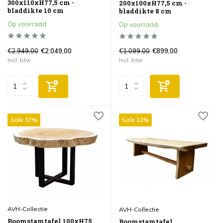
300x110xH77,5 cm -
200x100xH77,5 cm -
bladdikte 10 cm
bladdikte 8 cm
Op voorraad
Op voorraad
€2.949,00
€1.099,00
€2.049,00
€899,00
Incl. btw
Incl. btw
Sale 37%
Sale 22%
AVH-Collectie
AVH-Collectie
Boomstamtafel 100xH75
Boomstamtafel