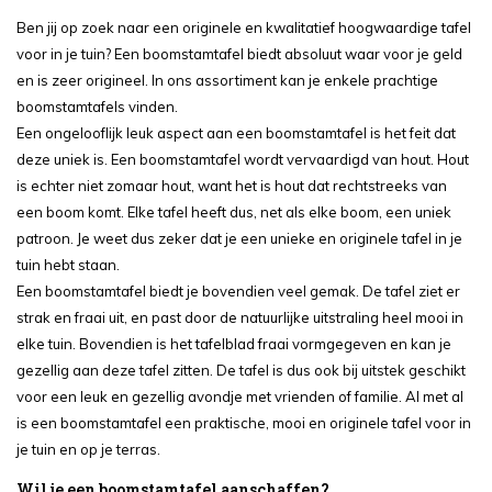
Ben jij op zoek naar een originele en kwalitatief hoogwaardige tafel
voor in je tuin? Een boomstamtafel biedt absoluut waar voor je geld
en is zeer origineel. In ons assortiment kan je enkele prachtige
boomstamtafels vinden.
Een ongelooflijk leuk aspect aan een boomstamtafel is het feit dat
deze uniek is. Een boomstamtafel wordt vervaardigd van hout. Hout
is echter niet zomaar hout, want het is hout dat rechtstreeks van
een boom komt. Elke tafel heeft dus, net als elke boom, een uniek
patroon. Je weet dus zeker dat je een unieke en originele tafel in je
tuin hebt staan.
Een boomstamtafel biedt je bovendien veel gemak. De tafel ziet er
strak en fraai uit, en past door de natuurlijke uitstraling heel mooi in
elke tuin. Bovendien is het tafelblad fraai vormgegeven en kan je
gezellig aan deze tafel zitten. De tafel is dus ook bij uitstek geschikt
voor een leuk en gezellig avondje met vrienden of familie. Al met al
is een boomstamtafel een praktische, mooi en originele tafel voor in
je tuin en op je terras.
Wil je een boomstamtafel aanschaffen?