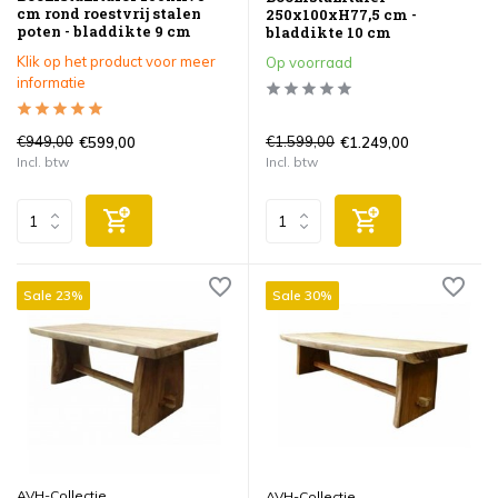
cm rond roestvrij stalen
250x100xH77,5 cm -
poten - bladdikte 9 cm
bladdikte 10 cm
Klik op het product voor meer
Op voorraad
informatie
€949,00
€1.599,00
€599,00
€1.249,00
Incl. btw
Incl. btw
Sale 23%
Sale 30%
AVH-Collectie
AVH-Collectie