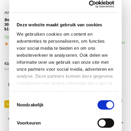
AVH-Collectie
AVH-Collectie
Boomstamtafel kopzit
Boomstamtafel kopzit
300x100xH77,5 cm -
250x100xH77,5 cm -
Deze website maakt gebruik van cookies
bladdikte 10 cm
bladdikte 10 cm
We gebruiken cookies om content en
Op voorraad
Wij verwachten vanaf 18
advertenties te personaliseren, om functies
augustus 2026 weer te kunnen
voor social media te bieden en om ons
leveren.
websiteverkeer te analyseren. Ook delen we
informatie over uw gebruik van onze site met
€1.899,00
€1.499,00
€1.699,00
€1.399,00
onze partners voor social media, adverteren en
Incl. btw
Incl. btw
analyse. Deze partners kunnen deze gegevens
combineren met andere informatie die u aan ze
heeft verstrekt of die ze hebben verzameld op
basis van uw gebruik van hun services.
Toestemmingsselectie
Sale 28%
Sale 4%
Noodzakelijk
Voorkeuren