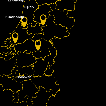
Leiderdorp
Nijkerk
Numansdorp
Eindhoven