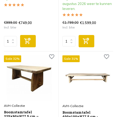
augustus 2026 weer te kunnen
leveren.
€999,00
€1.799,00
€749,00
€1.599,00
Incl. btw
Incl. btw
Sale 32%
Sale 31%
AVH-Collectie
AVH-Collectie
Boomstamtafel
Boomstamtafel
225x90xH77,5 cm –
400x100xH77,5 cm -