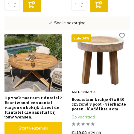
Snelle bezorging
Sale 34%
AVH-Collectie
Op zoek naar een tuintafel?
Boomstam krukje 47xH40
Beantwoord een aantal
cm rond 3 poot - vierkante
vragen en bekijk direct de
poten - bladdikte 8 cm
tuintafel die aansluit bij
jouw wensen.
Op voorraad
Start keuzehulp
€119,00
€79,00