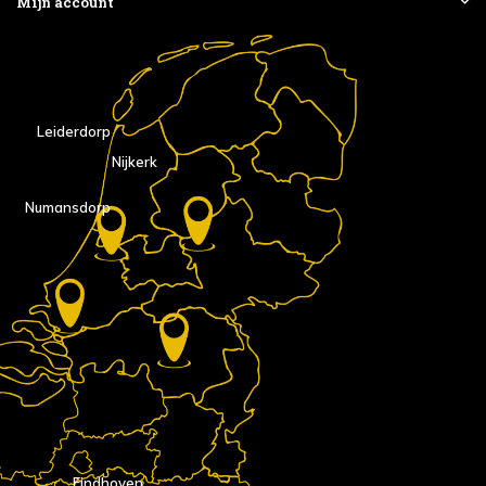
Mijn account
Leiderdorp
Nijkerk
Numansdorp
Eindhoven