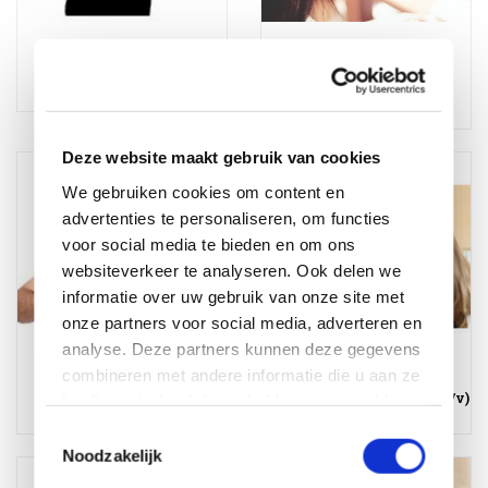
Chauffeur / chauffeuse
Klantenservice
Fulltime/Parttime
medewerker
parttime/fulltime
Deze website maakt gebruik van cookies
We gebruiken cookies om content en
advertenties te personaliseren, om functies
voor social media te bieden en om ons
websiteverkeer te analyseren. Ook delen we
informatie over uw gebruik van onze site met
onze partners voor social media, adverteren en
analyse. Deze partners kunnen deze gegevens
combineren met andere informatie die u aan ze
Magazijnmedewerker
Verkoopmedewerker (m/v)
heeft verstrekt of die ze hebben verzameld op
basis van uw gebruik van hun services.
Toestemmingsselectie
Noodzakelijk