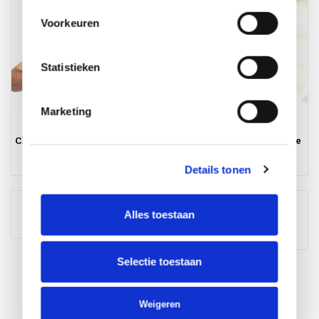
Voorkeuren
Statistieken
Marketing
Chauffeur Tuinmeubelen -
Fulltime klantenservice
AVH Tuinmeubelen
medewerker
Details tonen
Order picker
Service medewerker
Alles toestaan
(reparateur)
Selectie toestaan
Weigeren