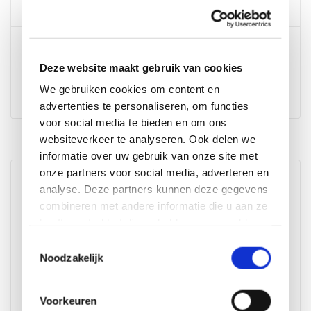
+31 (0)85 1300 078
E-mail
Deze website maakt gebruik van cookies
E-mail
We gebruiken cookies om content en
E-mail ons
advertenties te personaliseren, om functies
voor social media te bieden en om ons
websiteverkeer te analyseren. Ook delen we
Wij scoren een
9,6
op
Kiyoh
informatie over uw gebruik van onze site met
onze partners voor social media, adverteren en
AVH Outdoor Tuinmeubelen XXL Megastore -
analyse. Deze partners kunnen deze gegevens
Numansdorp (3000m2)
combineren met andere informatie die u aan ze
Industriestraat 11
heeft verstrekt of die ze hebben verzameld op
3281 LB Numansdorp
basis van uw gebruik van hun services.
Toestemmingsselectie
Nederland
Bekijk op Google Maps
Noodzakelijk
NL857355107B01
68234716
Voorkeuren