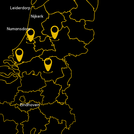
Leiderdorp
Nijkerk
Numansdorp
Eindhoven