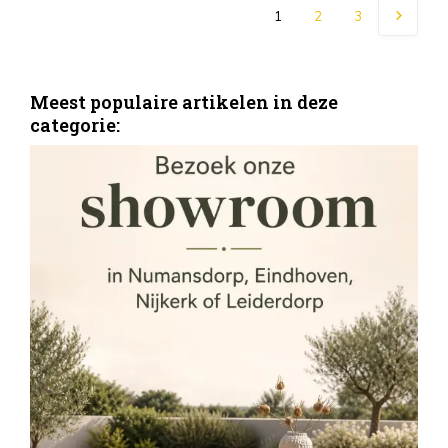
1
2
3
Meest populaire artikelen in deze
categorie:
S