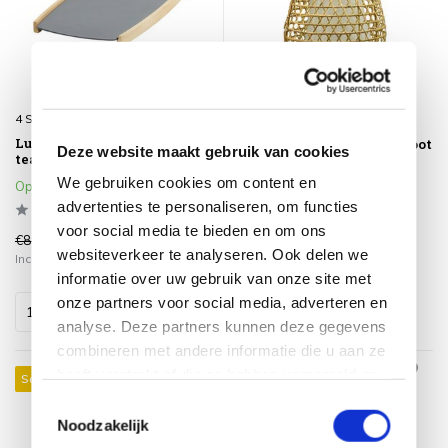
4 Seasons Outdoor
AVH-Collectie
Luz dienblad aluminium
Bali hang buitenlamp groot
Deze website maakt gebruik van cookies
teak 4-Seasons Outdoor
70cm
We gebruiken cookies om content en
Op voorraad
Op voorraad
advertenties te personaliseren, om functies
voor social media te bieden en om ons
€89,00
€199,00
€25,00
€99,00
websiteverkeer te analyseren. Ook delen we
Incl. btw
Incl. btw
informatie over uw gebruik van onze site met
onze partners voor social media, adverteren en
analyse. Deze partners kunnen deze gegevens
combineren met andere informatie die u aan ze
heeft verstrekt of die ze hebben verzameld op
Sale 16%
Sale 11%
basis van uw gebruik van hun services.
Toestemmingsselectie
Noodzakelijk