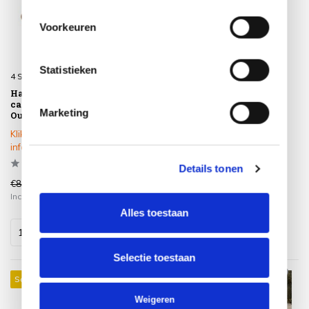
Voorkeuren
Statistieken
4 Seasons Outdoor
AVH-Collectie
Handdoek 180x100 cm
Bangkok wandpaneel
caramel/sand 4 Seasons
houtsnijwerk mahonie
Marketing
Outdoor
black 180x90x6 cm
Klik op het product voor meer
Op voorraad
informatie
Details tonen
€89,00
€619,00
€75,00
€549,00
Incl. btw
Incl. btw
Alles toestaan
Selectie toestaan
Sale 20%
Weigeren