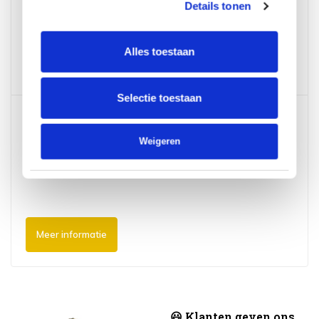
Details tonen
2352 AH Leiderdorp
Alles toestaan
Meer informatie
Selectie toestaan
AVH Outdoor Tuinmeubelen Megastore -
Eindhoven (NL - 2000m2)
Weigeren
Duivendijk 1A
5672 AD Nuenen
Meer informatie
😃 Klanten geven ons