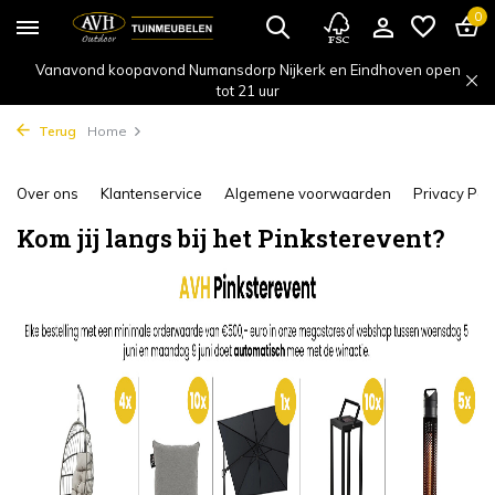
0
Vanavond koopavond Numansdorp Nijkerk en Eindhoven open
tot 21 uur
Terug
Home
Over ons
Klantenservice
Algemene voorwaarden
Privacy Poli
Kom jij langs bij het Pinksterevent?