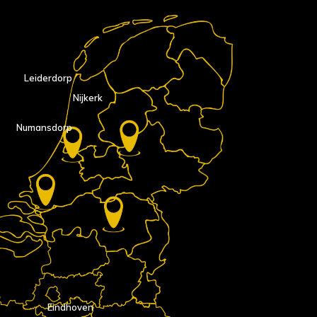
Leiderdorp
Nijkerk
Numansdorp
Eindhoven