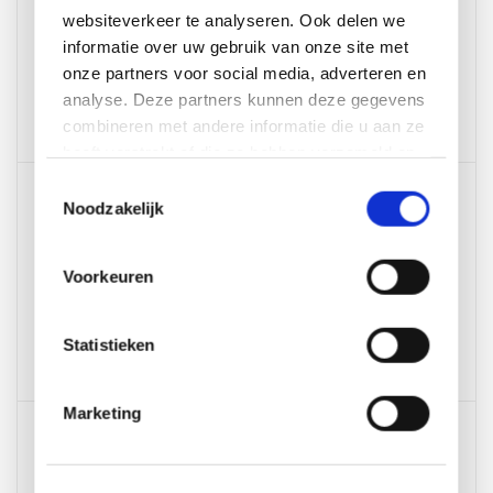
websiteverkeer te analyseren. Ook delen we
NL857355107B01
informatie over uw gebruik van onze site met
68234716
onze partners voor social media, adverteren en
analyse. Deze partners kunnen deze gegevens
Meer informatie
combineren met andere informatie die u aan ze
heeft verstrekt of die ze hebben verzameld op
basis van uw gebruik van hun services.
Toestemmingsselectie
AVH Outdoor Tuinmeubelen Megastore -
Noodzakelijk
Nijkerk (1500m2)
Gezellenstraat 2a
3861 RD Nijkerk
Voorkeuren
Statistieken
Meer informatie
Marketing
AVH Outdoor Tuinmeubelen Megastore -
Leiderdorp (2500m2)
Vlasbaan 21