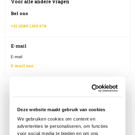
Voor alle andere vragen
Bel ons
+31 (0)85 1300 078
E-mail
E-mail
E-mail ons
Wij scoren een
9,6
op
Kiyoh
AVH Outdoor Tuinmeubelen XXL Megastore -
Numansdorp (3000m2)
Deze website maakt gebruik van cookies
Industriestraat 11
We gebruiken cookies om content en
3281 LB Numansdorp
advertenties te personaliseren, om functies
Nederland
Bekijk op Google Maps
voor social media te bieden en om ons