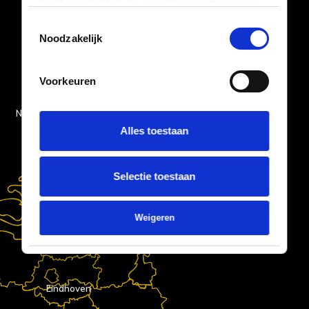
heeft verstrekt of die ze hebben verzameld op
basis van uw gebruik van hun services.
Toestemmingsselectie
Noodzakelijk
Leiderdorp
Voorkeuren
Nijkerk
Numansdorp
Statistieken
Alles toestaan
Marketing
Selectie toestaan
Weigeren
Details tonen
Eindhoven