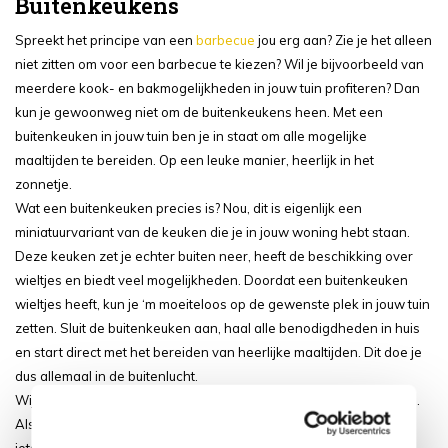
Buitenkeukens
Spreekt het principe van een
barbecue
jou erg aan? Zie je het alleen
niet zitten om voor een barbecue te kiezen? Wil je bijvoorbeeld van
meerdere kook- en bakmogelijkheden in jouw tuin profiteren? Dan
kun je gewoonweg niet om de buitenkeukens heen. Met een
buitenkeuken in jouw tuin ben je in staat om alle mogelijke
maaltijden te bereiden. Op een leuke manier, heerlijk in het
zonnetje.
Wat een buitenkeuken precies is? Nou, dit is eigenlijk een
miniatuurvariant van de keuken die je in jouw woning hebt staan.
Deze keuken zet je echter buiten neer, heeft de beschikking over
wieltjes en biedt veel mogelijkheden. Doordat een buitenkeuken
wieltjes heeft, kun je ‘m moeiteloos op de gewenste plek in jouw tuin
zetten. Sluit de buitenkeuken aan, haal alle benodigdheden in huis
en start direct met het bereiden van heerlijke maaltijden. Dit doe je
dus allemaal in de buitenlucht.
Wij zien dat meer en meer mensen voor een buitenkeuken kiezen.
Als wij naar de voordelen van een buitenkeuken kijken, is dat ook