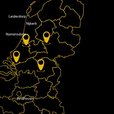
Leiderdorp
Nijkerk
Numansdorp
Eindhoven