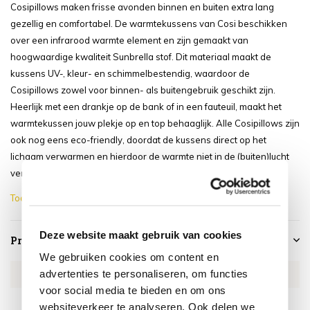
Cosipillows maken frisse avonden binnen en buiten extra lang
gezellig en comfortabel. De warmtekussens van Cosi beschikken
over een infrarood warmte element en zijn gemaakt van
hoogwaardige kwaliteit Sunbrella stof. Dit materiaal maakt de
kussens UV-, kleur- en schimmelbestendig, waardoor de
Cosipillows zowel voor binnen- als buitengebruik geschikt zijn.
Heerlijk met een drankje op de bank of in een fauteuil, maakt het
warmtekussen jouw plekje op en top behaaglijk. Alle Cosipillows zijn
ook nog eens eco-friendly, doordat de kussens direct op het
lichaam verwarmen en hierdoor de warmte niet in de (buiten)lucht
verloren gaat. Zo wordt warmte ...
Toon meer
Deze website maakt gebruik van cookies
Productspecificaties
We gebruiken cookies om content en
advertenties te personaliseren, om functies
Artikelnummer
CF5810030
voor social media te bieden en om ons
SKU
CF5810030
websiteverkeer te analyseren. Ook delen we