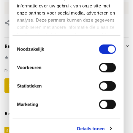
informatie over uw gebruik van onze site met
EAN
0659424217121
onze partners voor social media, adverteren en
analyse. Deze partners kunnen deze gegevens
Delen
combineren met andere informatie die u aan ze
heeft verstrekt of die ze hebben verzameld op
basis van uw gebruik van hun services.
Toestemmingsselectie
Reviews
Noodzakelijk
0
/
Based on 0 reviews
5
Voorkeuren
Er zijn nog geen reviews geschreven over dit product..
Schrijf je eigen review
Statistieken
Marketing
Reeds bekeken
Details tonen
Sale 7%