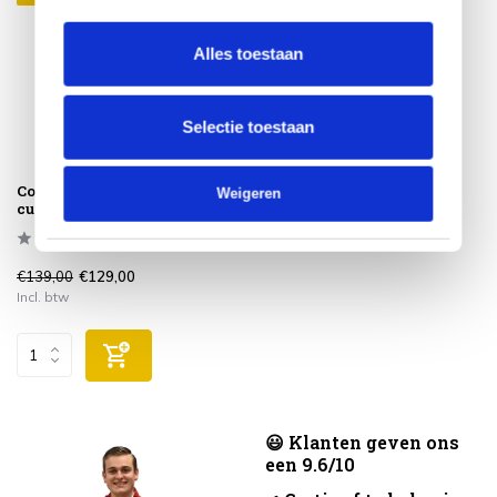
Alles toestaan
Selectie toestaan
Cosipillow heating
Weigeren
cushion Solid 50x50 cm
€139,00
€129,00
Incl. btw
😃 Klanten geven ons
een 9.6/10