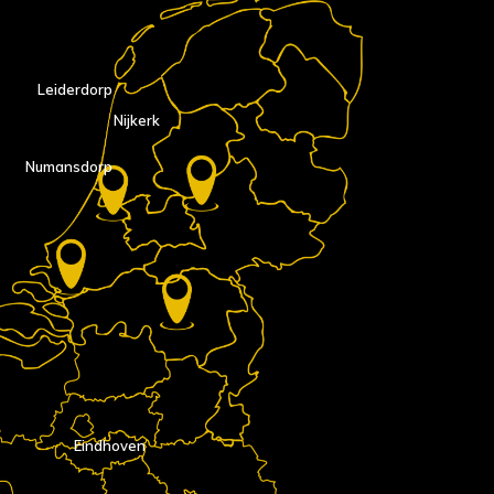
Leiderdorp
Nijkerk
Numansdorp
Eindhoven