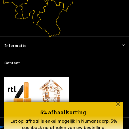
Informatie
Contact
5% afhaalkorting
Let op: afhaal is enkel mogelijk in Numansdorp. 5%
cashback na afhalen van uw bestelling.