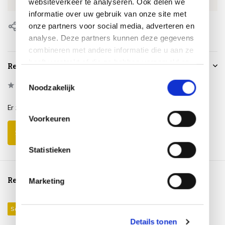
EAN
0659424202486
websiteverkeer te analyseren. Ook delen we
informatie over uw gebruik van onze site met
onze partners voor social media, adverteren en
Delen
analyse. Deze partners kunnen deze gegevens
combineren met andere informatie die u aan ze
heeft verstrekt of die ze hebben verzameld op
Reviews
basis van uw gebruik van hun services.
Toestemmingsselectie
0
/
Based on 0 reviews
5
Noodzakelijk
Er zijn nog geen reviews geschreven over dit product..
Voorkeuren
Schrijf je eigen review
Statistieken
Reeds bekeken
Marketing
Sale 50%
Details tonen