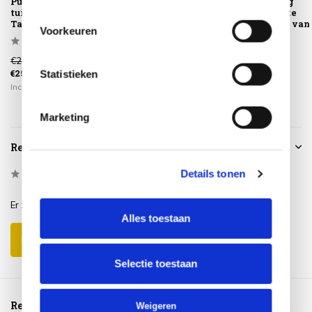
Puglia dining
Puglia low dining
Puglia dining
tuinstoel latte
tuinstoel latte
tuinstoel latte
Taste 4SO
Taste 4SO
Taste 4SO set van
Voorkeuren
€299,00
€429,00
€1.794,00
€259,00
€369,00
€1.549,00
Statistieken
Incl. btw
Incl. btw
Incl. btw
Marketing
Reviews
Details tonen
0
/
Based on 0 reviews
5
Er zijn nog geen reviews geschreven over dit product..
Alles toestaan
Schrijf je eigen review
Selectie toestaan
Reeds bekeken
Weigeren