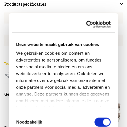
Productspecificaties
Artikelnummer
4SO155381932
SKU
4SO155381932
EAN
8720848335752
Deze website maakt gebruik van cookies
Kleur
Taupe
We gebruiken cookies om content en
advertenties te personaliseren, om functies
Toon meer
voor social media te bieden en om ons
websiteverkeer te analyseren. Ook delen we
Delen
informatie over uw gebruik van onze site met
onze partners voor social media, adverteren en
analyse. Deze partners kunnen deze gegevens
Gerelateerde producten
combineren met andere informatie die u aan ze
heeft verstrekt of die ze hebben verzameld op
basis van uw gebruik van hun services.
Toestemmingsselectie
Noodzakelijk