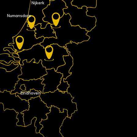
Nijkerk
Numansdorp
Eindhoven