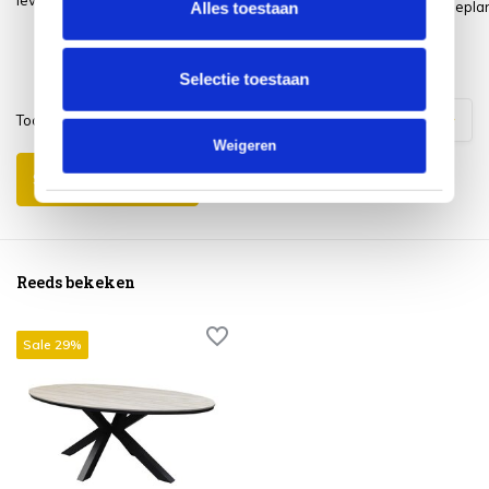
levering.
Netjes afgeleverd in het gepl
Alles toestaan
tijdvak.
Selectie toestaan
Toon
1
-
3
van
7
reacties
1
2
3
Weigeren
Schrijf je eigen review
Reeds bekeken
Sale 29%