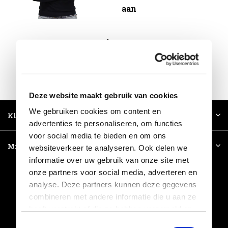
aan
Volg ons!
Meld je aan voor onze nieuwsbrief
Deze website maakt gebruik van cookies
We gebruiken cookies om content en
Klantenservice
advertenties te personaliseren, om functies
voor social media te bieden en om ons
Mijn account
websiteverkeer te analyseren. Ook delen we
informatie over uw gebruik van onze site met
onze partners voor social media, adverteren en
analyse. Deze partners kunnen deze gegevens
combineren met andere informatie die u aan ze
Leiderdorp
heeft verstrekt of die ze hebben verzameld op
basis van uw gebruik van hun services.
Nijkerk
Toestemmingsselectie