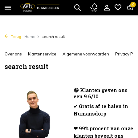
0
Terug
Home
search result
Over ons
Klantenservice
Algemene voorwaarden
Privacy Poli
search result
😃 Klanten geven ons
een 9.6/10
✔
Gratis af te halen in
Numansdorp
❤ 99% procent van onze
klanten beveelt ons