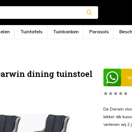
oelen
Tuintafels
Tuinbanken
Parasols
Besc
Darwin dining tuinstoel
Wi
De Darwin stoe
lekker dik kuss
verlenen wij 2 