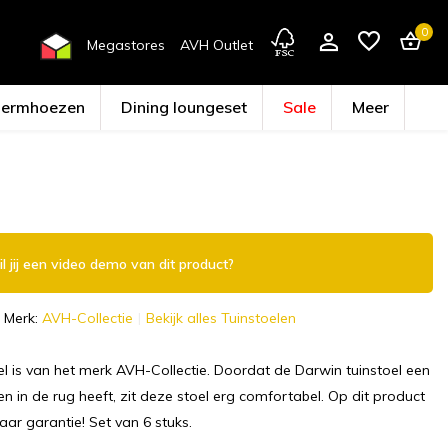
0
Megastores
AVH Outlet
hermhoezen
Dining loungeset
Sale
Meer
Account aanmaken
l jij een video demo van dit product?
Merk:
AVH-Collectie
Bekijk alles Tuinstoelen
l is van het merk AVH-Collectie. Doordat de Darwin tuinstoel een
en in de rug heeft, zit deze stoel erg comfortabel. Op dit product
jaar garantie! Set van 6 stuks.