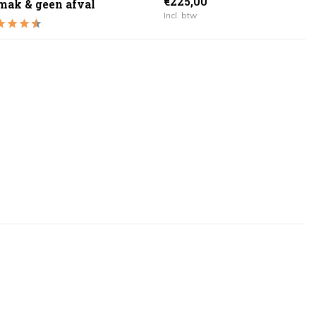
€225,00
mak & geen afval
Incl. btw