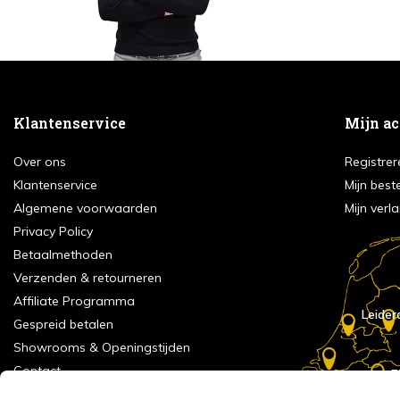
Klantenservice
Mijn a
Over ons
Registrer
Klantenservice
Mijn best
Algemene voorwaarden
Mijn verla
Privacy Policy
Betaalmethoden
Verzenden & retourneren
Affiliate Programma
Leider
Gespreid betalen
Showrooms & Openingstijden
Contact
E
Numans
Service formulier