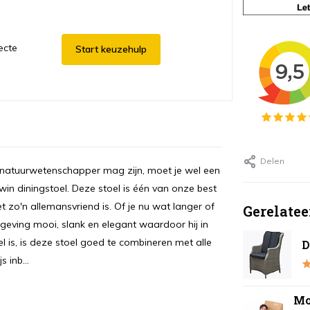
ecte
Start keuzehulp
Delen
t natuurwetenschapper mag zijn, moet je wel een
win diningstoel. Deze stoel is één van onze best
t zo'n allemansvriend is. Of je nu wat langer of
Gerelatee
rmgeving mooi, slank en elegant waardoor hij in
el is, is deze stoel goed te combineren met alle
D
 inb...
Mo