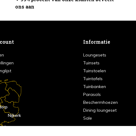
ons aan
ccount
Informatie
en
Loungesets
ellingen
Tuinsets
nglijst
Tuinstoelen
Tuintafels
Tuinbanken
Parasols
Beschermhoezen
dorp
Dining loungeset
Nijkerk
Sale
indhoven
dorp