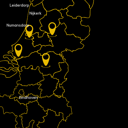
Leiderdorp
Nijkerk
Numansdorp
Eindhoven