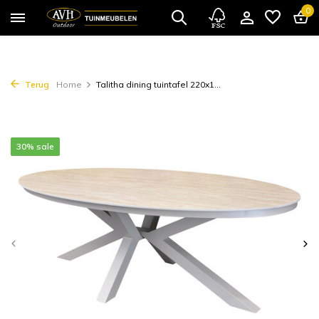
0
Terug
Home
Talitha dining tuintafel 220x1...
30% sale