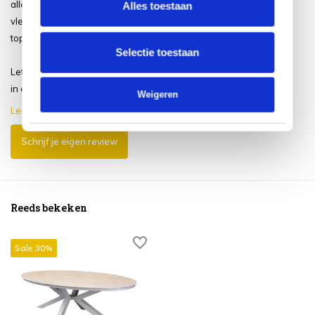
alles mee zonder dat het krast of
Alles toestaan
vlekt of smelt. Dit is echt 1 van onze
topaankopen allertijden.
Selectie toestaan
Let op de tafel is wel zwaar en bij het
in elkaar z...
Weigeren
Lees meer
Schrijf je eigen review
Reeds bekeken
Sale 30%