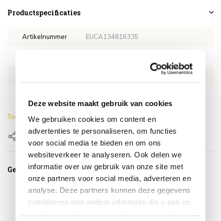
Productspecificaties
Artikelnummer
EUCA134816335
SKU
EUCA134816335
EAN
0659424247364
Dikte zitkussen
5cm
Deze website maakt gebruik van cookies
Toon meer
We gebruiken cookies om content en
advertenties te personaliseren, om functies
Delen
voor social media te bieden en om ons
websiteverkeer te analyseren. Ook delen we
informatie over uw gebruik van onze site met
Gerelateerde producten
onze partners voor social media, adverteren en
analyse. Deze partners kunnen deze gegevens
combineren met andere informatie die u aan ze
heeft verstrekt of die ze hebben verzameld op