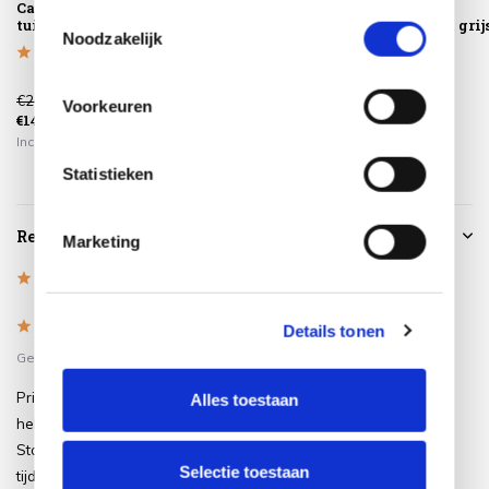
Capri dining
Capri dining
Capri dining
basis van uw gebruik van hun services.
Toestemmingsselectie
tuinstoel antraciet
tuinstoel grijs
tuinstoel wit grij
Noodzakelijk
wicker
wicker
€209,00
€209,00
€209,00
Voorkeuren
€145,00
€145,00
€145,00
Incl. btw
Incl. btw
Incl. btw
Statistieken
Reviews
Marketing
5
/
Based on 1 reviews
5
5
/
5
Details tonen
Gepost door:
Joop
op 2 Augustus 2022
Prima stoelen. Zitten comfortabel en
Alles toestaan
hebben een goede zithoogte.
Stoelen waren goed ingepakt en het
Selectie toestaan
tijdstip van levering was heel