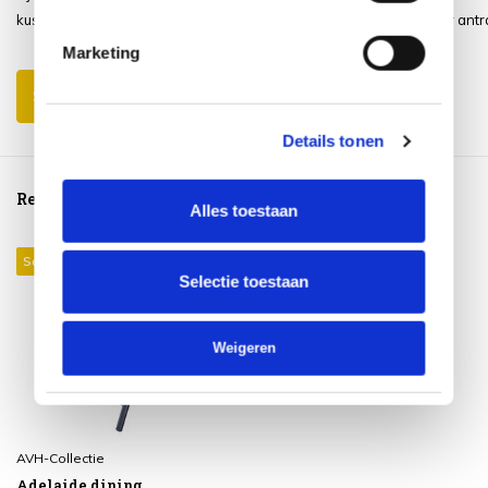
kussens erin zijn niet nodig
Adelaide diner in de kleur antr
grijs. Zeer tevreden.
Marketing
Schrijf je eigen review
Details tonen
Reeds bekeken
Alles toestaan
Sale 18%
Selectie toestaan
Weigeren
AVH-Collectie
Adelaide dining