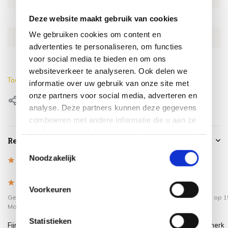
SKU
GRSF-C-404A
Deze website maakt gebruik van cookies
We gebruiken cookies om content en
EAN
8720848310544
advertenties te personaliseren, om functies
Breedte stoel
65 cm
voor social media te bieden en om ons
websiteverkeer te analyseren. Ook delen we
Toon meer
informatie over uw gebruik van onze site met
onze partners voor social media, adverteren en
Delen
analyse. Deze partners kunnen deze gegevens
combineren met andere informatie die u aan ze
heeft verstrekt of die ze hebben verzameld op
Reviews
basis van uw gebruik van hun services.
Toestemmingsselectie
Noodzakelijk
5
/
Based on 3 reviews
5
5
/
5
/
5
5
Voorkeuren
Gepost door:
W. Lugtenburg
op 7
Gepost door:
Frans van As
op 1
Maart 2026
September 2024
Statistieken
Fijne stoelen, zijn verstelbaar en
6 mooie stoelen van het merk