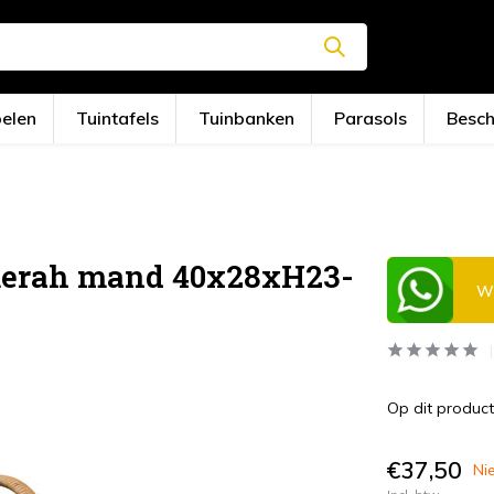
oelen
Tuintafels
Tuinbanken
Parasols
Besc
merah mand 40x28xH23-
Wi
Op dit product
€37,50
Nie