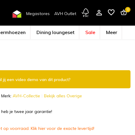
0
Megastores
AVH Outlet
hermhoezen
Dining loungeset
Sale
Meer
Account aanmaken
l jij een video demo van dit product?
Merk:
AVH-Collectie
Bekijk alles Overige
 heb je twee jaar garantie!
t op voorraad. Klik hier voor de exacte levertijd!