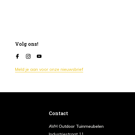
Volg ons!
Meld je aan voor onze nieuwsbrief
Contact
AVH Outdoor Tuinmeubelen
Industriestraat 11