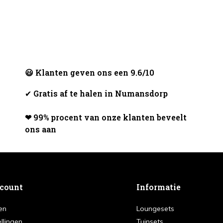
😃 Klanten geven ons een 9.6/10
✔
Gratis af te halen in Numansdorp
❤ 99% procent van onze klanten beveelt
ons aan
ccount
Informatie
en
Loungesets
ellingen
Tuinsets