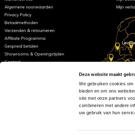
Algemene voorwaarden
Mijn verla
Privacy Policy
Betaalmethoden
Verzenden & retourneren
Affiliate Programma
Leider
Gespreid betalen
Showrooms & Openingstijden
Contact
E
Numans
Service formulier
Deze website maakt gebru
Inspiratie
We gebruiken cookies om c
Meld je aan voor onze nieuwsbrief!
bieden en om ons websitev
Alle vestigingen
site met onze partners vo
Vacatures
combineren met andere inf
Acties
uw gebruik van hun servic
AVH Outlet
Reviews verzameling