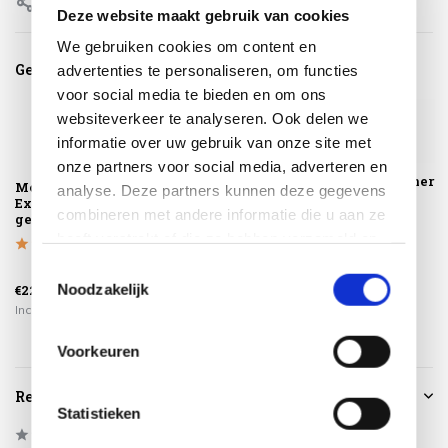
Delen
Deze website maakt gebruik van cookies
We gebruiken cookies om content en
Gerelateerde producten
advertenties te personaliseren, om functies
voor social media te bieden en om ons
websiteverkeer te analyseren. Ook delen we
informatie over uw gebruik van onze site met
onze partners voor social media, adverteren en
Textiel Cleaner
Montagelevering -
Arezzo low dining
analyse. Deze partners kunnen deze gegevens
SUNS shine
Extra gemak &
loungestoel
combineren met andere informatie die u aan ze
geen afval
antraciet rope
heeft verstrekt of die ze hebben verzameld op
basis van uw gebruik van hun services.
Toestemmingsselectie
€399,00
Noodzakelijk
€225,00
€275,00
€24,95
Incl. btw
Incl. btw
Incl. btw
Voorkeuren
Reviews
Statistieken
0
/
Based on 0 reviews
5