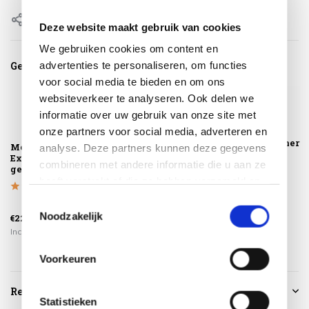
Delen
Deze website maakt gebruik van cookies
We gebruiken cookies om content en
advertenties te personaliseren, om functies
Gerelateerde producten
voor social media te bieden en om ons
websiteverkeer te analyseren. Ook delen we
informatie over uw gebruik van onze site met
onze partners voor social media, adverteren en
Textiel Cleaner
Montagelevering -
Arezzo low lounge
analyse. Deze partners kunnen deze gegevens
SUNS shine
Extra gemak &
dining tuinstoel
combineren met andere informatie die u aan ze
geen afval
natural sand
heeft verstrekt of die ze hebben verzameld op
basis van uw gebruik van hun services.
Toestemmingsselectie
€399,00
Noodzakelijk
€225,00
€275,00
€24,95
Incl. btw
Incl. btw
Incl. btw
Voorkeuren
Reviews
Statistieken