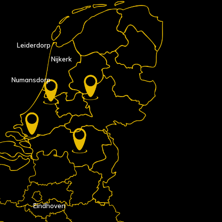
Leiderdorp
Nijkerk
Numansdorp
Eindhoven