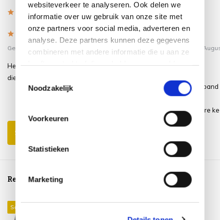
websiteverkeer te analyseren. Ook delen we
4.5
/
Based on 2 reviews
5
informatie over uw gebruik van onze site met
onze partners voor social media, adverteren en
5
/
4
/
5
5
analyse. Deze partners kunnen deze gegevens
Gepost door:
Adinda
op 17 April 2022
Gepost door:
Vos R
op 27 Augu
combineren met andere informatie die u aan ze
2021
heeft verstrekt of die ze hebben verzameld op
Heerlijk voetenbankje die met een
Prima.<br />
basis van uw gebruik van hun services.
dienblad er op ook fijn is als tafeltje
Toestemmingsselectie
Jammer dat er geen klitteband 
Noodzakelijk
of zo<br />
Kussens schuiven er iedere kee
Voorkeuren
Schrijf je eigen review
Statistieken
Reeds bekeken
Marketing
Sale 24%
Details tonen