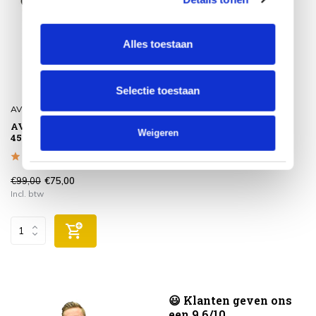
Alles toestaan
Selectie toestaan
AVH-Collectie
AVH Voetenbank premium
Weigeren
45x45xH45 cm antraciet
€99,00
€75,00
Incl. btw
😃 Klanten geven ons
een 9.6/10