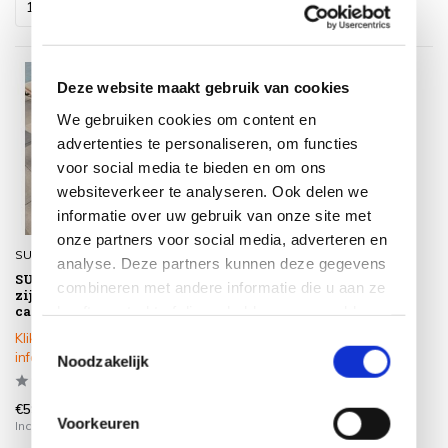
Deze website maakt gebruik van cookies
We gebruiken cookies om content en
advertenties te personaliseren, om functies
voor social media te bieden en om ons
websiteverkeer te analyseren. Ook delen we
informatie over uw gebruik van onze site met
onze partners voor social media, adverteren en
SUNS
analyse. Deze partners kunnen deze gegevens
SUNS up en down
combineren met andere informatie die u aan ze
zijschermen handmatig
camel sand
heeft verstrekt of die ze hebben verzameld op
basis van uw gebruik van hun services.
Klik op het product voor meer
Toestemmingsselectie
informatie
Noodzakelijk
€599,00
Voorkeuren
Incl. btw