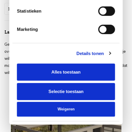
Statistieken
Marketing
Lamellen overkappingen
Geniet het hele jaar door van je tuin met een stijlvolle lamellen
overkapping van AVH Outdoor! Kies zelf hoeveel zon of schaduw je
Details tonen
wilt dankzij de verstelbare lamellen. Modern design, duurzame
materialen en volop comfort – perfect om buiten te leven zoals jij dat
Alles toestaan
wilt. Ontdek ons assortiment en creëer jouw ideale buitenruimte!
Selectie toestaan
Weigeren