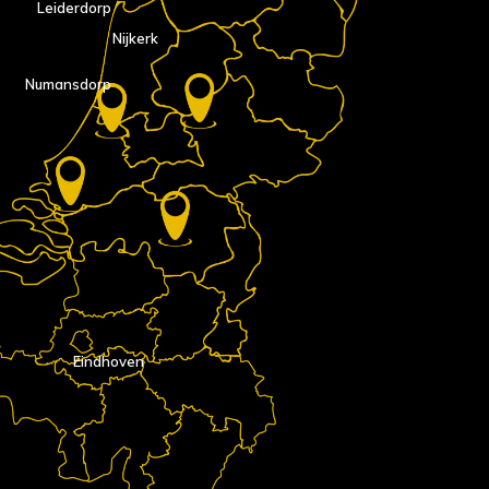
Leiderdorp
Nijkerk
Numansdorp
Eindhoven