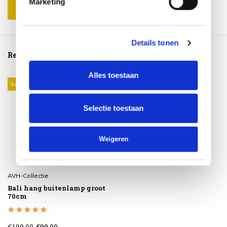
Marketing
Schrijf je eigen review
Details tonen
Reeds bekeken
Alles toestaan
Sale 50%
Selectie toestaan
Weigeren
AVH-Collectie
Bali hang buitenlamp groot
70cm
€199,00