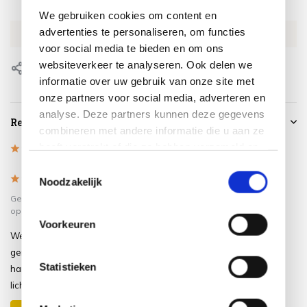
SKU
EX96488820
We gebruiken cookies om content en
advertenties te personaliseren, om functies
EAN
0659424213369
voor social media te bieden en om ons
websiteverkeer te analyseren. Ook delen we
Delen
informatie over uw gebruik van onze site met
onze partners voor social media, adverteren en
analyse. Deze partners kunnen deze gegevens
Reviews
combineren met andere informatie die u aan ze
heeft verstrekt of die ze hebben verzameld op
5
/
Based on 1 reviews
5
basis van uw gebruik van hun services.
Toestemmingsselectie
5
/
5
Noodzakelijk
Gepost door:
Melanie Mudde-Cornwell
op 27 Juli 2020
Voorkeuren
Wel heb ik de hanglamp van 60cm
genomen uiteindelijk niet 70cm. Het
Statistieken
hangt prachtig en geeft super mooie
licht, echt een blikvanger.