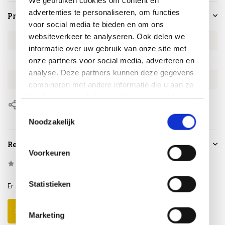
advertenties te personaliseren, om functies
Productspecificaties
voor social media te bieden en om ons
websiteverkeer te analyseren. Ook delen we
Artikelnummer
BAN6F115
informatie over uw gebruik van onze site met
SKU
BAN6F115
onze partners voor social media, adverteren en
analyse. Deze partners kunnen deze gegevens
EAN
8713229874094
combineren met andere informatie die u aan ze
heeft verstrekt of die ze hebben verzameld op
Delen
basis van uw gebruik van hun services.
Toestemmingsselectie
Noodzakelijk
Reviews
Voorkeuren
0
/
Based on 0 reviews
5
Statistieken
Er zijn nog geen reviews geschreven over dit product..
Schrijf je eigen review
Marketing