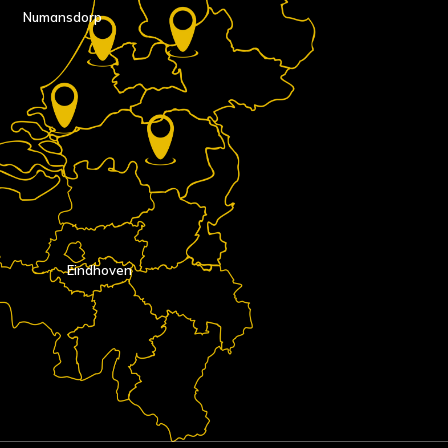
Numansdorp
Eindhoven