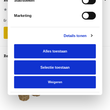
Reviews
Statistieken
0
/
Based on 0 reviews
5
Marketing
Er zijn nog geen reviews geschreven over dit product..
Schrijf je eigen review
Details tonen
Alles toestaan
Reeds bekeken
Selectie toestaan
Weigeren