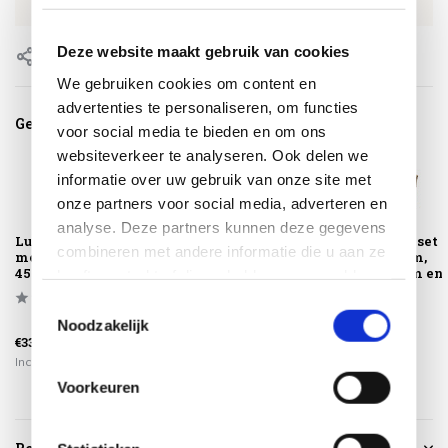
EAN
0659424222132
Deze website maakt gebruik van cookies
Delen
We gebruiken cookies om content en
advertenties te personaliseren, om functies
Gerelateerde producten
voor social media te bieden en om ons
websiteverkeer te analyseren. Ook delen we
informatie over uw gebruik van onze site met
onze partners voor social media, adverteren en
analyse. Deze partners kunnen deze gegevens
Lucius pulut
Feline mand rond
Nilo mandenset
combineren met andere informatie die u aan ze
merah mand
40xH40 cm
39x39xH39 cm,
45x25xH45 cm
34x34xH33 cm en
heeft verstrekt of die ze hebben verzameld op
26,5x...
basis van uw gebruik van hun services.
Toestemmingsselectie
Noodzakelijk
€33,00
€57,50
€89,00
Incl. btw
Incl. btw
Incl. btw
Voorkeuren