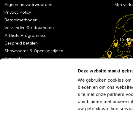
Algemene voorwaarden
Mijn verla
Privacy Policy
Betaalmethoden
Verzenden & retourneren
Affiliate Programma
Leider
Gespreid betalen
Showrooms & Openingstijden
Contact
E
Numans
Service formulier
Deze website maakt gebru
Inspiratie
We gebruiken cookies om c
Meld je aan voor onze nieuwsbrief!
bieden en om ons websitev
Alle vestigingen
site met onze partners vo
Vacatures
combineren met andere inf
Acties
uw gebruik van hun servic
AVH Outlet
Reviews verzameling