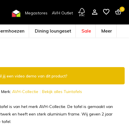
0
Megastores
AVH Outlet
hermhoezen
Dining loungeset
Sale
Meer
Account aanmaken
l jij een video demo van dit product?
Merk:
AVH-Collectie
Bekijk alles Tuintafels
afel is van het merk AVH-Collectie. De tafel is gemaakt van
htwerk en heeft een sterk aluminium frame. Wij geven 2 jaar
 tafel.