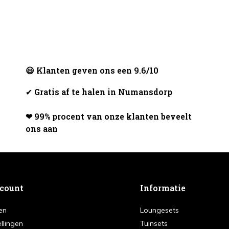
😃 Klanten geven ons een 9.6/10
✔
Gratis af te halen in Numansdorp
❤ 99% procent van onze klanten beveelt
ons aan
ccount
Informatie
en
Loungesets
ellingen
Tuinsets