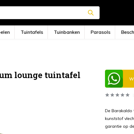
oelen
Tuintafels
Tuinbanken
Parasols
Besc
um lounge tuintafel
Wi
De Barakaldo t
kunststof vlec
garantie op de