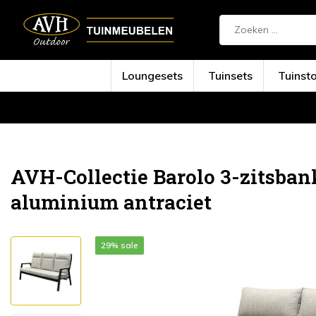
Loungesets
Tuinsets
Tuinst
Terug
Home
Barolo 3-zitsbank verstelbaar ...
AVH-Collectie Barolo 3-zitsban
aluminium antraciet
29% sale