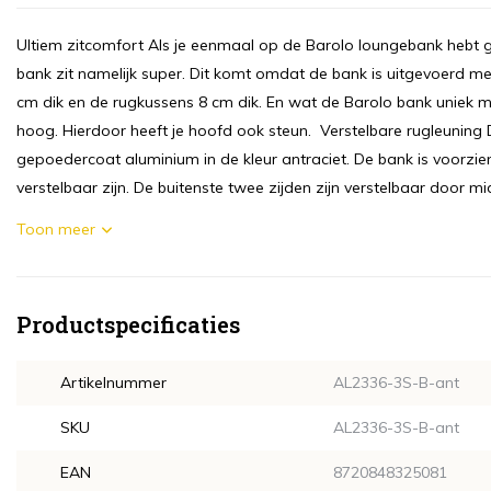
Ultiem zitcomfort Als je eenmaal op de Barolo loungebank hebt 
bank zit namelijk super. Dit komt omdat de bank is uitgevoerd me
cm dik en de rugkussens 8 cm dik. En wat de Barolo bank uniek ma
hoog. Hierdoor heeft je hoofd ook steun. Verstelbare rugleunin
gepoedercoat aluminium in de kleur antraciet. De bank is voorzie
verstelbaar zijn. De buitenste twee zijden zijn verstelbaar door m
Toon meer
Productspecificaties
Artikelnummer
AL2336-3S-B-ant
SKU
AL2336-3S-B-ant
EAN
8720848325081