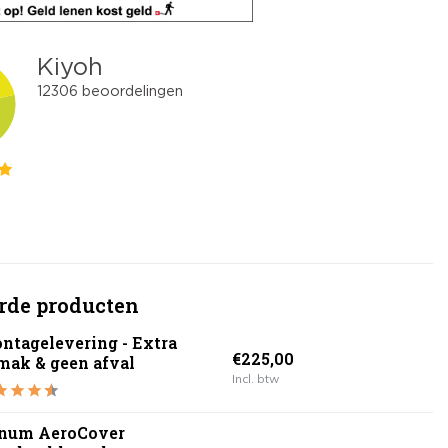
rde producten
ntagelevering - Extra
€225,00
mak & geen afval
Incl. btw
inum AeroCover