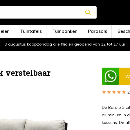
oelen
Tuintafels
Tuinbanken
Parasols
Besc
9 augustus koopzondag alle filialen geopend van 12 tot 17 uur
k verstelbaar
Wi
2
De Barolo 3 zi
aluminium in d
kussens. De all