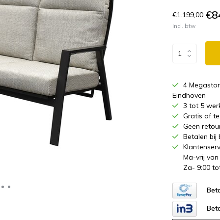
€8
€1.199,00
Incl. btw
4 Megastor
Eindhoven
3 tot 5 wer
Gratis af 
Geen retou
Betalen bij
Klantenserv
Ma-vrij van
Za- 9:00 to
Beta
Beta