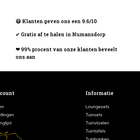
😃 Klanten geven ons een 9.6/10
✔
Gratis af te halen in Numansdorp
❤ 99% procent van onze klanten beveelt
ons aan
ccount
Informatie
en
Loungesets
ellingen
Tuinsets
nglijst
Tuinstoelen
Tuintafels
Tuinbanken