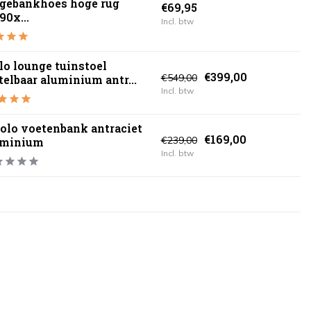
gebankhoes hoge rug
€69,95
90x...
Incl. btw
lo lounge tuinstoel
€399,00
€549,00
telbaar aluminium antr...
Incl. btw
olo voetenbank antraciet
€169,00
€239,00
uminium
Incl. btw