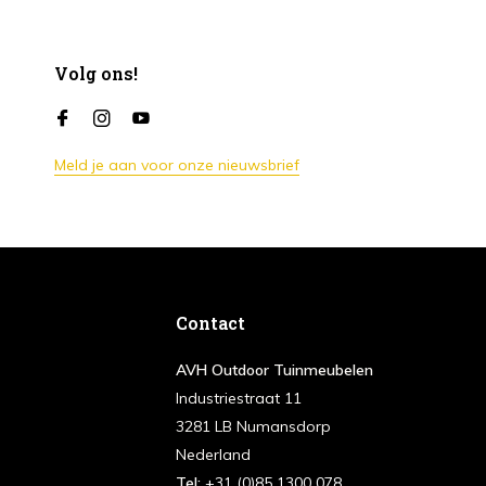
Volg ons!
Meld je aan voor onze nieuwsbrief
Contact
AVH Outdoor Tuinmeubelen
Industriestraat 11
3281 LB Numansdorp
Nederland
Tel:
+31 (0)85 1300 078