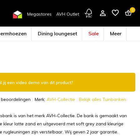
0
Megastores
AVH Outlet
hermhoezen
Dining loungeset
Sale
Meer
Account aanmaken
l jij een video demo van dit product?
 beoordelingen
Merk:
AVH-Collectie
Bekijk alles Tuinbanken
tsbank is van het merk AVH-Collectie. De bank is gemaakt van
e kleur latte zand en uitgevoerd met soft grey zand kleurige
e rugleuningen zijn verstelbaar. Wij geven 2 jaar garantie.