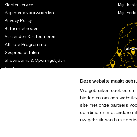
Klantenservice
Mijn best
Algemene voorwaarden
Mijn verla
Privacy Policy
Betaalmethoden
Verzenden & retourneren
Affiliate Programma
Leider
Gespreid betalen
Showrooms & Openingstijden
Contact
E
Numans
Service formulier
Deze website maakt gebru
Inspiratie
We gebruiken cookies om c
Meld je aan voor onze nieuwsbrief!
bieden en om ons websitev
Alle vestigingen
site met onze partners vo
Vacatures
combineren met andere inf
Acties
uw gebruik van hun servic
AVH Outlet
Reviews verzameling