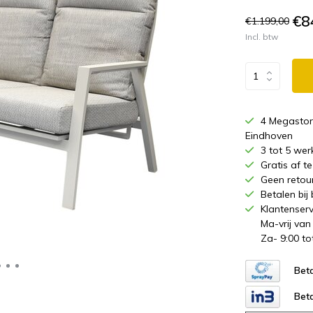
€8
€1.199,00
Incl. btw
4 Megastor
Eindhoven
3 tot 5 wer
Gratis af 
Geen retou
Betalen bij
Klantenserv
Ma-vrij van
Za- 9:00 to
Beta
Beta