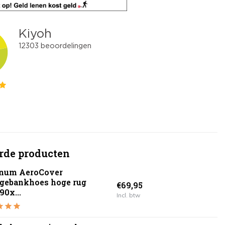
rde producten
inum AeroCover
gebankhoes hoge rug
€69,95
90x...
Incl. btw