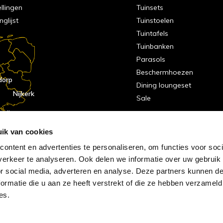
ellingen
Tuinsets
nglijst
Tuinstoelen
Tuintafels
Tuinbanken
Parasols
Beschermhoezen
dorp
Dining loungeset
Nijkerk
Sale
indhoven
dorp
ik van cookies
ontent en advertenties te personaliseren, om functies voor soci
erkeer te analyseren. Ook delen we informatie over uw gebruik
or social media, adverteren en analyse. Deze partners kunnen 
ormatie die u aan ze heeft verstrekt of die ze hebben verzameld
es.