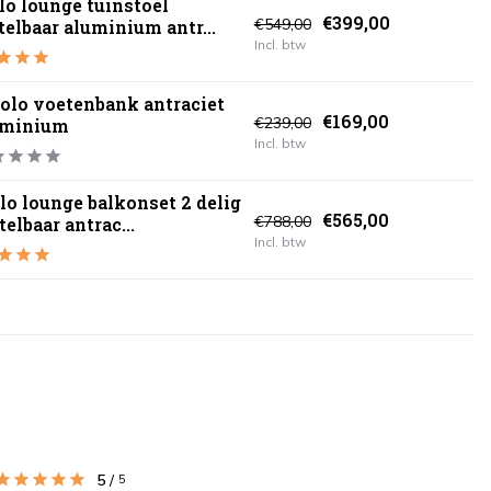
lo lounge tuinstoel
€399,00
€549,00
telbaar aluminium antr...
Incl. btw
olo voetenbank antraciet
€169,00
€239,00
uminium
Incl. btw
lo lounge balkonset 2 delig
€565,00
€788,00
telbaar antrac...
Incl. btw
5
/
5