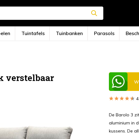
oelen
Tuintafels
Tuinbanken
Parasols
Besc
k verstelbaar
Wi
4
De Barolo 3 zi
aluminium in d
kussens. De all