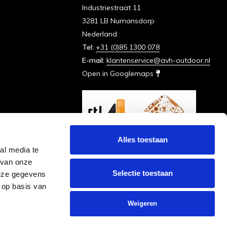
Industriestraat 11
3281 LB Numansdorp
Nederland
Tel:
+31 (0)85 1300 078
E-mail:
klantenservice@avh-outdoor.nl
Open in Googlemaps
Alles toestaan
al media te
 van onze
Selectie toestaan
deze gegevens
 op basis van
Weigeren