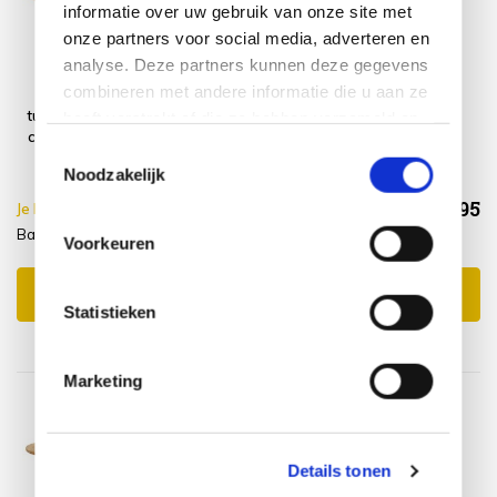
informatie over uw gebruik van onze site met
onze partners voor social media, adverteren en
analyse. Deze partners kunnen deze gegevens
combineren met andere informatie die u aan ze
Basso dining
Platinum
tuintafel 160x75
AeroCover
heeft verstrekt of die ze hebben verzameld op
cm teak Taste 4
Tuinsethoes
basis van uw gebruik van hun services.
Toestemmingsselectie
Seasons
ø200xH85
Noodzakelijk
€1.073,95
Je bespaart €5.00,-
€1.078,95
Basso + beschermhoes
Incl. btw
Voorkeuren
Toevoegen aan winkelwagen
Statistieken
Marketing
Details tonen