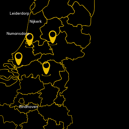
Leiderdorp
Nijkerk
Numansdorp
Eindhoven