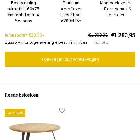
Basso dining
Platinum
Montagelevering
tuintafel 160x75
AeroCover
- Extra gemak &
cm teak Taste 4
Tuinsethoes
geen afval
Seasons
ø200xH85
€1.283,95
Je bespaart €20.00,-
€1.303,95
Basso + montagelevering + beschermhoes
Incl. btw
Toevoegen aan winkelwagen
Reeds bekeken
Sale 45%