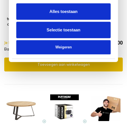
Alles toestaan
Basso dining
Montagelevering
tuintafel 160x75
- Extra gemak &
cm teak Taste 4
geen afval
Seasons
Selectie toestaan
€1.214,00
Je bespaart €10.00,-
€1.224,00
Weigeren
Basso + montagelevering
Incl. btw
Toevoegen aan winkelwagen