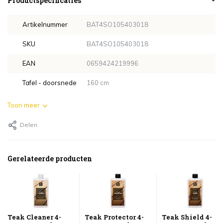
Productspecificaties
Artikelnummer
BAT4SO105403018
SKU
BAT4SO105403018
EAN
0659424219996
Tafel - doorsnede
160 cm
Toon meer
Delen
Gerelateerde producten
Teak Cleaner 4-
Teak Protector 4-
Teak Shield 4-