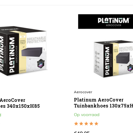
Aerocover
Platinum AeroCover
 AeroCover
Tuinbankhoes 130x75xH
oes 340x150xH85
Op voorraad
d
€49,95