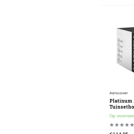
Aerocover
Platinum
Tuinseth
Op voorraa
€114,95