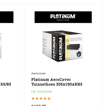
Aerocover
Platinum AeroCover
65/85
Tuinsethoes 305x190xH85
Op voorraad
€109,95