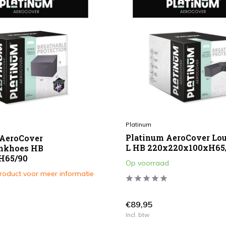
Platinum
Platinum AeroCover Lo
 AeroCover
L HB 220x220x100xH65
nkhoes HB
H65/90
Op voorraad
product voor meer informatie
€89,95
Incl. btw