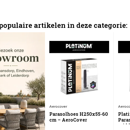
populaire artikelen in deze categorie:
Aerocover
Aeroco
Parasolhoes H250x55-60
Plat
cm – AeroCover
Para
midd