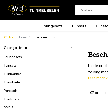
Loungesets
Tuinsets
Tuinst
Terug
Home
Beschermhoezen
Categorieën
Besc
Loungesets
Tuinsets
Heb je prach
zo lang mogel
Tuinbanken
Lees meer
Tuinstoelen
Parasols
107 product
Tuintafels
BBQ’S