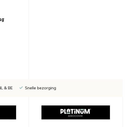
ug
NL & BE
Snelle bezorging