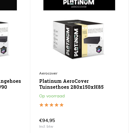
Aerocover
ungehoes
Platinum AeroCover
/90
Tuinsethoes 280x150xH85
Op voorraad
€94,95
Incl. btw