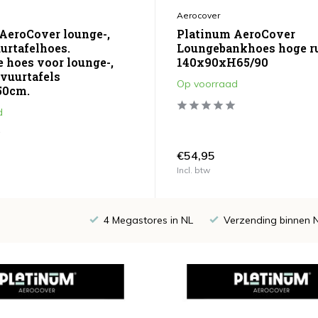
Aerocover
AeroCover lounge-,
Platinum AeroCover
uurtafelhoes.
Loungebankhoes hoge r
hoes voor lounge-,
140x90xH65/90
 vuurtafels
Op voorraad
50cm.
d
€54,95
Incl. btw
4 Megastores in NL
Verzending binnen 