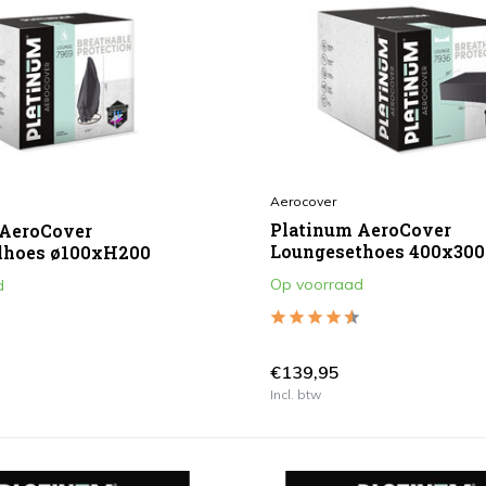
Aerocover
Platinum AeroCover
 AeroCover
Loungesethoes 400x30
lhoes ø100xH200
Op voorraad
d
€139,95
Incl. btw