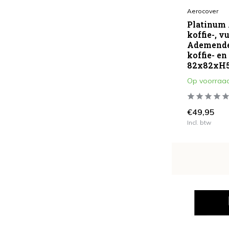
Aerocover
Platinum 
koffie-, v
Ademende 
koffie- en
82x82xH
Op voorraa
€49,95
Incl. btw