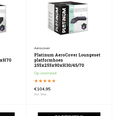
Aerocover
Platinum AeroCover Loungeset
0xH70
platformhoes
255x255x90xH30/45/70
Op voorraad
€104,95
Incl. btw