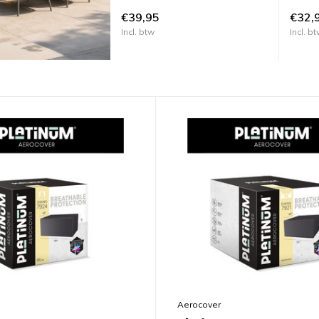
H215
€39,95
€32,
Incl. btw
Incl. b
Aerocover