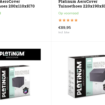
 AeroCover
Platinum AeroCover
lhoes 200x110xH70
Tuinsethoes 220x190x
d
Op voorraad
€89,95
Incl. btw