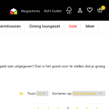
0
Megastores
AVH Outlet
hermhoezen
Dining loungeset
Sale
Meer
Account aanmaken
l geld aan uitgegeven? Dan is het goed voor te stellen dat je graag
Toon:
Sorteren op:
1
2
3
4
5