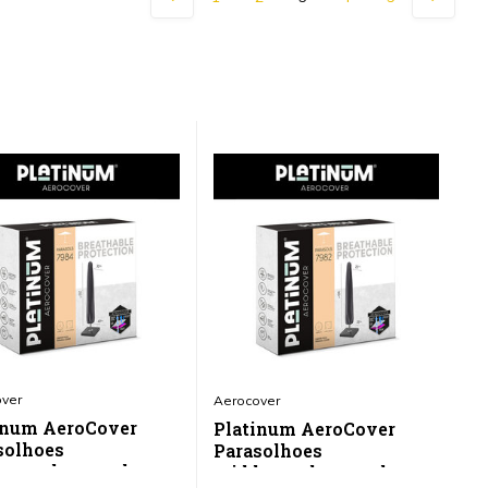
ver
Ae
Aerocover
inum AeroCover
P
Platinum AeroCover
solhoes
L
Parasolhoes
enstokparasol
r
middenstokparasol