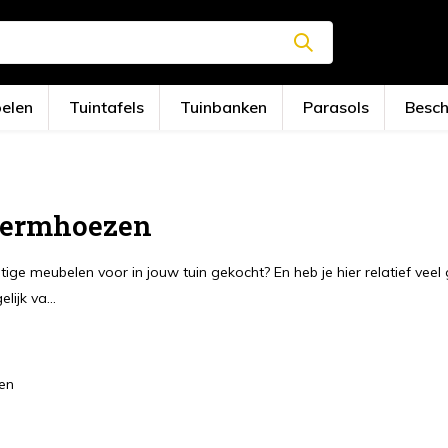
oelen
Tuintafels
Tuinbanken
Parasols
Besc
hermhoezen
tige meubelen voor in jouw tuin gekocht? En heb je hier relatief vee
ijk va...
en