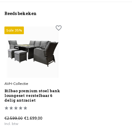
Reeds bekeken
Sale 35%
AVH-Collectie
Bilbao premium stoel bank
loungeset verstelbaar 6
delig antraciet
€2.599,00
€1.699,00
Incl. btw