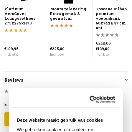
Platinum
Montagelevering -
Toscane Bilbao
AeroCover
Extra gemak &
premium
Loungesethoes
geen afval
voetenbank
275x275xH70
60x74xH47 cm
ant...
€219,00
€109,95
€225,00
€139,00
Incl. btw
Incl. btw
Incl. btw
Reviews
0
/
Based on 0 reviews
5
Er zijn nog geen reviews geschreven over dit product..
Schrijf je eigen review
Deze website maakt gebruik van cookies
We gebruiken cookies om content en