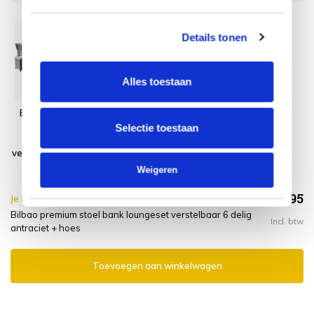
Details tonen
Alles toestaan
Bilbao premium
Platinum
stoel bank
AeroCover
Selectie toestaan
loungeset
Loungesethoes
verstelbaar 6 delig
275x275xH70
antraciet
Weigeren
€1.803,95
Je bespaart €5.00,-
€1.808,95
Bilbao premium stoel bank loungeset verstelbaar 6 delig
Incl. btw
antraciet + hoes
Toevoegen aan winkelwagen