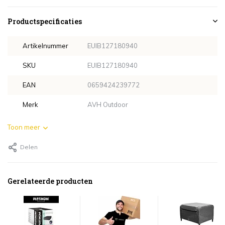
Productspecificaties
Artikelnummer
EUIB127180940
SKU
EUIB127180940
EAN
0659424239772
Merk
AVH Outdoor
Toon meer
Delen
Gerelateerde producten