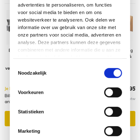
advertenties te personaliseren, om functies
voor social media te bieden en om ons
websiteverkeer te analyseren. Ook delen we
informatie over uw gebruik van onze site met
onze partners voor social media, adverteren en
analyse. Deze partners kunnen deze gegevens
combineren met andere informatie die u aan ze
Bilbao premium
Platinum
Montagelevering
stoel bank
AeroCover
- Extra gemak &
heeft verstrekt of die ze hebben verzameld op
loungeset
Loungesethoes
geen afval
basis van uw gebruik van hun services.
Toestemmingsselectie
verstelbaar 6 delig
275x275xH70
Noodzakelijk
antraciet
€2.018,95
Je bespaart €15.00,-
€2.033,95
Voorkeuren
Bilbao premium stoel bank loungeset verstelbaar 6 delig
Incl. btw
antraciet + hoes + montagelevering
Statistieken
Toevoegen aan winkelwagen
Marketing