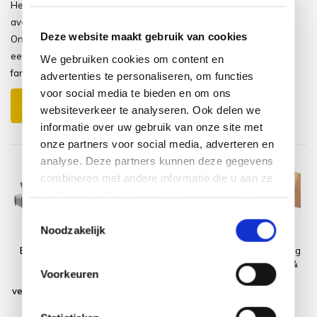
Het buiten eten is een heerlijk
avontuur geworden.
Deze website maakt gebruik van cookies
Onze hele achtertuin heeft hierdoor
een upgrade gekregen. In 1 woord
We gebruiken cookies om content en
fantastisch!
advertenties te personaliseren, om functies
voor social media te bieden en om ons
Schrijf je eigen review
websiteverkeer te analyseren. Ook delen we
informatie over uw gebruik van onze site met
onze partners voor social media, adverteren en
analyse. Deze partners kunnen deze gegevens
combineren met andere informatie die u aan ze
heeft verstrekt of die ze hebben verzameld op
basis van uw gebruik van hun services.
Toestemmingsselectie
Noodzakelijk
Bilbao premium
Platinum
Montagelevering
stoel bank
AeroCover
- Extra gemak &
Voorkeuren
loungeset
Loungesethoes
geen afval
verstelbaar 6 delig
255x255xH70
antraciet