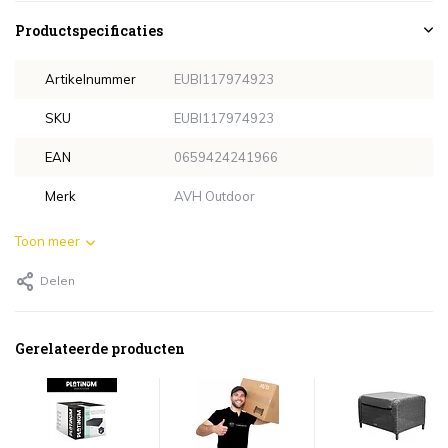
Productspecificaties
Artikelnummer
EUBI117974923
SKU
EUBI117974923
EAN
0659424241966
Merk
AVH Outdoor
Toon meer
Delen
Gerelateerde producten