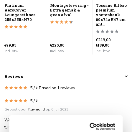
Platinum
Montagelevering -
Toscane Bilbao
AeroCover
Extra gemak &
premium
Loungesethoes
geen afval
voetenbank
255x255xH70
60x74xH47 cm
ant...
€219,00
€99,95
€225,00
€139,00
Incl. btw
Incl. btw
Incl. btw
Reviews
5
/
Based on 1 reviews
5
5
/
5
Gepost door:
Raymond
op 6 Juli 2023
We zijn super blij met onze nieuwe
tuin set met tafel.