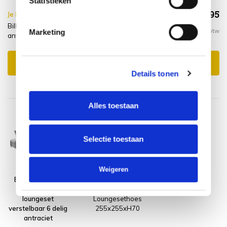
Statistieken
€2.103,95
Je bespaart €20.00,-
€2.123,95
Bilbao premium stoel bank loungeset verstelbaar 6 delig
Incl. btw
Marketing
antraciet + hoes + montagelevering
Toevoegen aan winkelwagen
Details tonen
Alles toestaan
Selectie toestaan
Weigeren
Bilbao premium
Platinum
stoel bank
AeroCover
loungeset
Loungesethoes
verstelbaar 6 delig
255x255xH70
antraciet