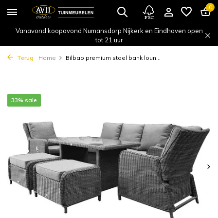
0
Vanavond koopavond Numansdorp Nijkerk en Eindhoven open
tot 21 uur
Terug
Home
Bilbao premium stoel bank loun...
33% sale