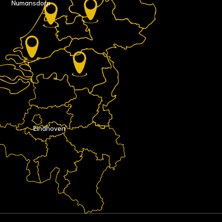
Numansdorp
Eindhoven